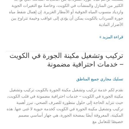
وسريعة
الكثير من المنازل والمنشآت في الكويت، وخاصةً مع التغيرات الجوية
وازدياد منسوب المياه الجوفية أو الأمطار الغزيرة. إن إهمال شفط مياه
جورة السرداب بالكويت يمكن أن يؤدي إلى عواقب وخيمة تتراوح بين
الأضرار المادية
شفط
قراءة المزيد »
مياه
جورة
تركيب وتشغيل مكينة الجورة في الكويت
السرداب
بالكويت
– خدمات احترافية مضمونة
–
تدخل
تسليك مجاري جميع المناطق
فوري
وحلول
نقدم لكم خدمة تركيب وتشغيل مكينة الجورة بالكويت تركيب وتشغيل
فعالة
مكينة الجورة في الكويت – خدمات احترافية مضمونة في قلب الكويت،
حيث تتزايد الحاجة إلى حلول متطورة للصرف الصحي، تبرز أهمية
تركيب وتشغيل مكينة الجورة في الكويت كخدمة حيوية لا غنى عنها. هذه
المكينة، المعروفة أيضًا بمضخة الجورة، هي جهاز أساسي مصمم
خصيصًا للتعامل مع