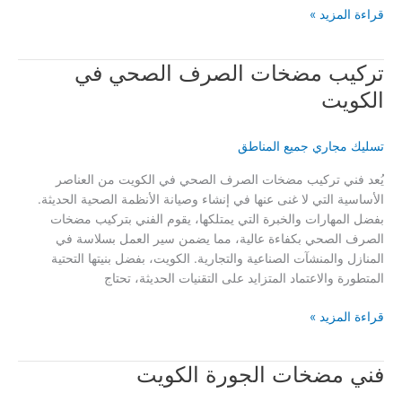
تركيب
قراءة المزيد »
وتشغيل
مكينة
تركيب مضخات الصرف الصحي في
الجورة
في
الكويت
الكويت
–
تسليك مجاري جميع المناطق
خدمات
احترافية
يُعد فني تركيب مضخات الصرف الصحي في الكويت من العناصر
مضمونة
الأساسية التي لا غنى عنها في إنشاء وصيانة الأنظمة الصحية الحديثة.
بفضل المهارات والخبرة التي يمتلكها، يقوم الفني بتركيب مضخات
الصرف الصحي بكفاءة عالية، مما يضمن سير العمل بسلاسة في
المنازل والمنشآت الصناعية والتجارية. الكويت، بفضل بنيتها التحتية
المتطورة والاعتماد المتزايد على التقنيات الحديثة، تحتاج
تركيب
قراءة المزيد »
مضخات
الصرف
فني مضخات الجورة الكويت
الصحي
في