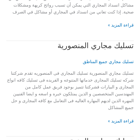
مشاكل انسداد المجاري التي يمكن أن تسبب روائح كريهة ومشكلات
صحية. إذا كنت تعاني من انسداد في المجاري أو مشاكل في الصرف
تسليك
قراءة المزيد »
مجاري
عبد
تسليك مجاري المنصورية
الله
السالم
تسليك مجاري جميع المناطق
تسليك مجاري المنصورية تسليك المجارى فى المنصوريه تقدم شركتنا
شركه تسليك المجارى خدماتها المتنوعه و الفريده فى تسليك كافه انواع
المجارى و البيارات فشركتنا تتميز بوجود فريق عمل كامل من
المهندسين المتخصصين و الذين يمتلكون خبره و اسعه و ايضا الفنيين
المهره الذين لديهم المهاره العاليه فى التعامل مع كافه المجارى و حل
جميع المشاكل
تسليك
قراءة المزيد »
مجاري
المنصورية