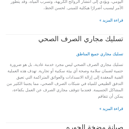
اليومي، ويؤدي إلى انتشار الروائح الكريهة، وتسرب المياه، وقد يتطور
الأمر ليسبب أضرارًا هيكلية للمبنى. لحسن الحظ،
تسليك
قراءة المزيد »
مجاري
الحمامات
تسليك مجاري الصرف الصحي
تسليك مجاري جميع المناطق
تسليك مجاري الصرف الصحي ليس مجرد خدمة عادية، بل هو ضرورة
حتمية لضمان سلامة وصحة أي بيئة سكنية أو تجارية. تهدف هذه العملية
الفنية المعقدة إلى إزالة الانسدادات والعوائق المتراكمة التي تعيق
التدفق الطبيعي للمياه في شبكات الصرف الصحي، مما يجنبنا الكثير من
المشاكل الجسيمة. فعندما تتوقف مجاري الصرف عن العمل بكفاءة،
يمكن أن تتفاقم
تسليك
قراءة المزيد »
مجاري
الصرف
صيانة مضخة الجوره
الصحي