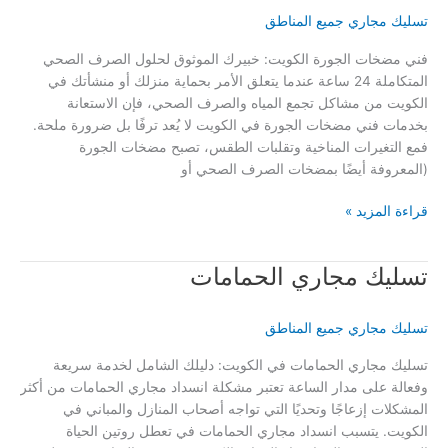
الكويت
تسليك مجاري جميع المناطق
فني مضخات الجورة الكويت: خبيرك الموثوق لحلول الصرف الصحي
المتكاملة 24 ساعة عندما يتعلق الأمر بحماية منزلك أو منشأتك في
الكويت من مشاكل تجمع المياه والصرف الصحي، فإن الاستعانة
بخدمات فني مضخات الجورة في الكويت لا يُعد ترفًا بل ضرورة ملحة.
فمع التغيرات المناخية وتقلبات الطقس، تصبح مضخات الجورة
(المعروفة أيضًا بمضخات الصرف الصحي أو
فني
قراءة المزيد »
مضخات
الجورة
تسليك مجاري الحمامات
الكويت
تسليك مجاري جميع المناطق
تسليك مجاري الحمامات في الكويت: دليلك الشامل لخدمة سريعة
وفعالة على مدار الساعة تعتبر مشكلة انسداد مجاري الحمامات من أكثر
المشكلات إزعاجًا وتحديًا التي تواجه أصحاب المنازل والمباني في
الكويت. يتسبب انسداد مجاري الحمامات في تعطل روتين الحياة