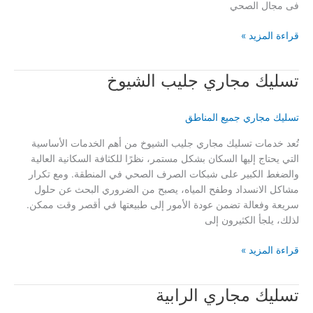
فى مجال الصحي
تسليك
قراءة المزيد »
مجاري
الرحاب
تسليك مجاري جليب الشيوخ
الكويت
تسليك مجاري جميع المناطق
تُعد خدمات تسليك مجاري جليب الشيوخ من أهم الخدمات الأساسية
التي يحتاج إليها السكان بشكل مستمر، نظرًا للكثافة السكانية العالية
والضغط الكبير على شبكات الصرف الصحي في المنطقة. ومع تكرار
مشاكل الانسداد وطفح المياه، يصبح من الضروري البحث عن حلول
سريعة وفعالة تضمن عودة الأمور إلى طبيعتها في أقصر وقت ممكن.
لذلك، يلجأ الكثيرون إلى
تسليك
قراءة المزيد »
مجاري
جليب
تسليك مجاري الرابية
الشيوخ