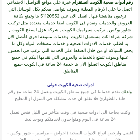
رقم ادوات صحية الكويت انستقرام
خبرة علي مواقع التواصل الاجتماعي
اتصل بنا علي الارقام المعلنة وسوف نتواصل معكم بكل الوسائل التي
ترغبون متابتعتنا فيها , اتصل الان علي 51120552 بنا وتمتع بكافة
العروض والخدمات ونقدم في الكويت ايضا خدمات متعددة مثل
تركيب
شاور بوكس
,
تركيب سيراميك الكويت
,
شركة عزل اسطح الكويت
,
شركة شراء اثاث مستعمل الكويت
وخدمات متنوعة اخري فأتصل الان
بنا لطلب خدمات الادوات الصحية و خدمات مضخات المياه وكل ما
يخص السباكة او من خلال الضغط علي الخدمة التي ترغب في الحصول
عليها وسوف تتمتع بالخدمات والعروض التي نقدمها اليكم في جميع
مناطق الكويت اتصلوا الان بنا خدمة 24 ساعة في الكويت جميع
المناطق
ادوات صحية الكويت حولي
ولذلك
نقدم خدماتنا فى جميع مناطق الكويت ونعمل 24 ساعة مع رقم
هاتف للطوارئ فلا تقلق ان حدث مشكلة فى المنزل او المطبخ
وكنت بحاجة الى ادوات صحية فى وقت متأخر من الليل فنحن نعمل
24 ساعة فى اليوم ومتواجدون لخدمتكم ويوجد لدينا
افضل وارخص انواع الادوات الصحية (احواض – مواسير – شور بوكس –
فلاتر مياة – سخانات – مضخات مياة – مكائن جورة .. الخ)