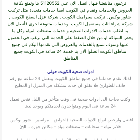
ترغبون متابتعتنا فيها , اتصل الان علي 51120552 بنا وتمتع بكافة
العروض والخدمات ونقدم في الكويت ايضا خدمات متعددة مثل
تركيب
شاور بوكس
,
تركيب سيراميك الكويت
,
شركة عزل اسطح الكويت
,
شركة شراء اثاث مستعمل الكويت
وخدمات متنوعة اخري فأتصل الان
بنا لطلب خدمات الادوات الصحية و خدمات مضخات المياه وكل ما
يخص السباكة او من خلال الضغط علي الخدمة التي ترغب في الحصول
عليها وسوف تتمتع بالخدمات والعروض التي نقدمها اليكم في جميع
مناطق الكويت اتصلوا الان بنا خدمة 24 ساعة في الكويت جميع
المناطق
ادوات صحية الكويت حولي
لذلك نقدم خدماتنا فى جميع مناطق الكويت ونعمل 24 ساعة مع رقم
هاتف للطوارئ فلا تقلق ان حدث مشكلة فى المنزل او المطبخ
وكنت بحاجة الى ادوات صحية فى وقت متأخر من الليل فنحن نعمل
24 ساعة فى اليوم ومتواجدون لخدمتكم ويوجد لدينا
افضل وارخص انواع الادوات الصحية (احواض – مواسير – شور بوكس –
فلاتر مياة – سخانات – مضخات مياة – مكائن جورة .. الخ)