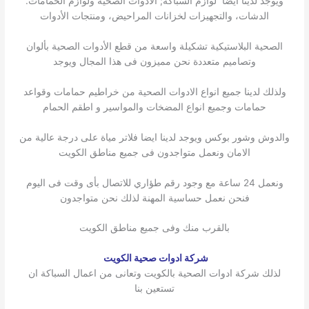
ويوجد لدينا ايضا لوازم السباكة; الأدوات الصحية ولوازم الحمامات.
الدشات، والتجهيزات لخزانات المراحيض، ومنتجات الأدوات
الصحية البلاستيكية تشكيلة واسعة من قطع الأدوات الصحية بألوان
وتصاميم متعددة نحن مميزون فى هذا المجال ويوجد
ولذلك لدينا جميع انواع الادوات الصحية من خراطيم حمامات وقواعد
حمامات وجميع انواع المضخات والمواسير و اطقم الحمام
والدوش وشور بوكس ويوجد لدينا ايضا فلاتر مياة على درجة عالية من
الامان ونعمل متواجدون فى جميع مناطق الكويت
ونعمل 24 ساعة مع وجود رقم طؤاري للاتصال بأى وقت فى اليوم
فنحن نعمل حساسية المهنة لذلك نحن متواجدون
بالقرب منك وفى جميع مناطق الكويت
شركة ادوات صحية الكويت
لذلك شركة ادوات الصحية بالكويت وتعانى من اعمال السباكة ان
تستعين بنا