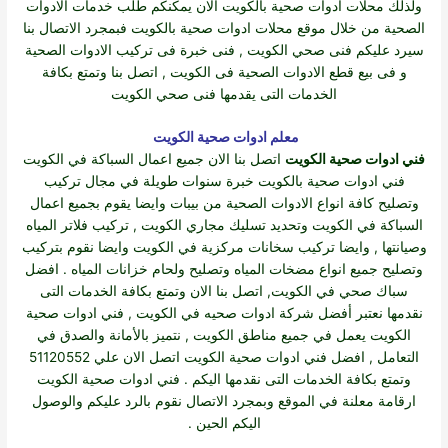
و
لذلك محلات ادوات صحية بالكويت
الان يمكنكم طلب خدمات الادوات
الصحية من خلال موقع محلات ادوات صحية بالكويت فبمجرد الاتصال بنا
سيرد عليكم فنى صحي الكويت , فنى خبرة فى تركيب الادوات الصحية
و فى بيع قطع الادوات الصحية فى الكويت , اتصل بنا وتمتع بكافة
الخدمات التى يقدمها فنى صحي الكويت
معلم ادوات صحية الكويت
فني ادوات صحية الكويت
اتصل بنا الان جميع اعمال السباكة في الكويت
فني
ادوات صحية بالكويت
خبرة سنوات طويلة في مجال تركيب
وتصليح كافة انواع الادوات الصحية من بيبات وايضا يقوم بجميع اعمال
السباكة في الكويت وتحديد تسليك مجاري الكويت , تركيب فلاتر المياه
وصيانتها , وايضا تركيب سخانات مركزية في الكويت وايضا نقوم بتركيب
وتصليح جميع انواع مضخات المياه وتصليح ولحام خزانات المياه . افضل
سباك صحي في الكويت, اتصل بنا الان وتمتع بكافة الخدمات التى
نقدمها نعتبر أفضل شركة ادوات صحيه في الكويت , فني ادوات صحية
الكويت يعمل في جميع مناطق الكويت , نتميز بالأمانة والصدق في
التعامل , افضل فني ادوات صحية الكويت اتصل الان علي 51120552
وتمتع بكافة الخدمات التى نقدمها اليكم . فني ادوات صحية الكويت
ارقامة معلنة في الموقع وبمجرد الاتصال نقوم بالرد عليكم والوصول
اليكم الحين .