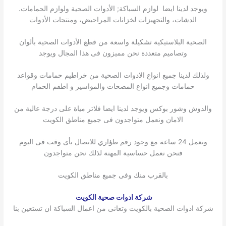
ويوجد لدينا ايضا لوازم السباكة; الأدوات الصحية ولوازم الحمامات.
الدشات، والتجهيزات لخزانات المراحيض، ومنتجات الأدوات
الصحية البلاستيكية تشكيلة واسعة من قطع الأدوات الصحية بألوان
وتصاميم متعددة نحن مميزون فى هذا المجال ويوجد
ولذلك لدينا جميع انواع الادوات الصحية من خراطيم حمامات وقواعد
حمامات وجميع انواع المضخات والمواسير و اطقم الحمام
والدوش وشور بوكس ويوجد لدينا ايضا فلاتر مياة على درجة عالية من
الامان ونعمل متواجدون فى جميع مناطق الكويت
ونعمل 24 ساعة مع وجود رقم طؤاري للاتصال بأى وقت فى اليوم
فنحن نعمل حساسية المهنة لذلك نحن متواجدون
بالقرب منك وفى جميع مناطق الكويت
شركة ادوات صحية الكويت
شركة ادوات الصحية بالكويت وتعانى من اعمال السباكة ان تستعين بنا