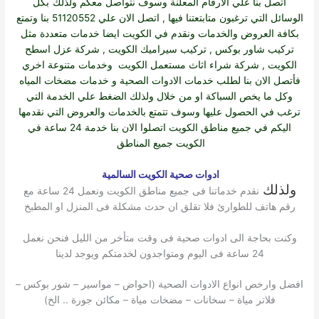
اتصل بنا علي الارقام المعلنة وسوف نتواصل معكم ولذلك
بكل
الوسائل التي ترغبون متابتعتنا فيها , اتصل الان علي 51120552 بنا وتمتع
بكافة العروض والخدمات ونقدم في الكويت ايضا خدمات متعددة مثل
تركيب شاور بوكس
,
تركيب سيراميك الكويت
,
شركة عزل اسطح
الكويت
,
شركة شراء اثاث مستعمل الكويت
وخدمات متنوعة اخري
فأتصل الان بنا لطلب خدمات الادوات الصحية و خدمات مضخات المياه
وكل ما يخص السباكة او من خلال ولذلك الضغط علي الخدمة التي
ترغب في الحصول عليها وسوف تتمتع بالخدمات والعروض التي نقدمها
اليكم في جميع مناطق الكويت اتصلوا الان بنا خدمة 24 ساعة في
الكويت جميع المناطق
ادوات صحية الكويت السالمية
ولذلك
نقدم خدماتنا فى جميع مناطق الكويت ونعمل 24 ساعة مع
رقم هاتف للطوارئ فلا تقلق ان حدث مشكلة فى المنزل او المطبخ
وكنت بحاجة الى ادوات صحية فى وقت متأخر من الليل فنحن نعمل
24 ساعة فى اليوم ومتواجدون لخدمتكم ويوجد لدينا
افضل وارخص انواع الادوات الصحية (احواض – مواسير – شور بوكس –
فلاتر مياة – سخانات – مضخات مياة – مكائن جورة .. الخ)