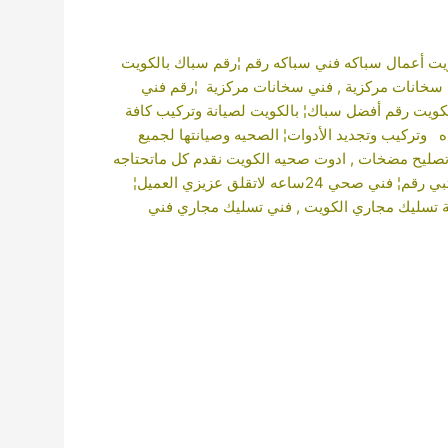
يت أعمال سباكه فني سباكه رقم ¦
رقم سباك بالكويت
سخانات مركزية
,
فني سخانات مركزية
¦رقم فني
كويت
رقم أفضل سباك¦ بالكويت لصيانة وتركيب كافة
ه
وتركيب وتجديد الأدوات¦ الصحيه وصيانتها لجميع
صليح مضخات
,
ادوت صحيه الكويت
نقدم كل ماتحتاجه
وصيانتها لجميع مناطق الكويت أدوات صحية بالكويت 24ساعه تبي رقم¦ فني صحي 24ساعه لاتقلق عزيزي العميل¦
 تسليك مجاري الكويت
,
فني تسليك مجاري
فني