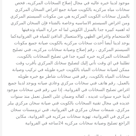
موجود لدينا خبره عاليه في مجال إصلاح السخانات المركزيه، فحص
سخانات مياه مركزيه بالكويت صيانة جمع اغراض السخان المركزي
بالمنزل سخانات الكويت المركزيه هي من مكونات السيستم المركزي
ومن اغراض السيستم الاساسيه وخاصة بالشتاء فإن السخان المركزي
له اهميه كبيره جدا بالمنزل الكويتي لما له حراره المياه وتدفيتها
للاستحمام واغراض الطهي والاستعمال الدافئ للمياه في الفروانيةكما
يوجد لدينا أيضا أحدث سخانات مركزيه بالكويت صيانة جميع مكونات
السيستم المركزي ، رقم إصلاح وصيانة سخانات مركزيه، فني تصليح
السخانات المركزيه خبره كبيره جدا في تصليح السخانات بالكويت،
تطلبنا في اي وقت نأتي إليك لتصليح سخانك المركزي بأقرب وقت
ممكن لصيانة سخانات المياه بالكويت خبره طويله في تركيب وصيانة
سخانات المياه بالكويت، رقم فني سخانات شاطر مع خبره طويله
بالعمل، رقم هاتف فني سخانات مركزي وعادي صيانه ويوجد لدينا جميع
اغراض تصليح السخانات في الفروانية، إذا تبي رقم فني سخانات موجود
لدينا خبره سنوات عديده ، كفاله وضمان على العمل نعمل منذ سنوات
عديده في مجال تقنية السخانات بالكويت فني صيانة سخان مركزي بيلر
مركزي، شمعات سخان مركزي في الفروانية، فني ترومستات سخان
مركزي في الفروانية، تهوية سخانات مركزيه في الفروانية، مكاين
الراجع تصليح وصيانة سخانات مركزيه 24ساعه في الفروانية