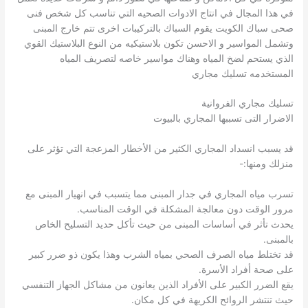
في هذا المجال في انتاج الادوات الصحيه التي تناسب كل شخص فنى
صحى سباك الكويت يقوم السباك بالتركيبات اخرى تتم خارج المبنى
وتشمل المواسير و الاحسن تكون بلاستيكيه من النوع البلاستيك القوي
الذي يستحم لضخ المياه وهناك مواسير خاصه لتصريف المياه
المستخدمه تسليك مجاري
تسليك مجاري الفروانية
الاضرار التى تسببها المجاري بالبيوت
قد يسبب انسداد المجاري الكثير من الأخطار المزعجة التي تؤثر على
منزلك ومنها:-
تسرب مياه المجاري في جدار المبنى مما يتسبب في انهيار المبنى مع
مرور الوقت دون معالجة المشكلة في الوقت المناسب.
يحدث تأثر في أساسات المبنى من حيث تأكل حديد التسليح الخاص
بالمبنى.
قد تختلط مياه الصرف الصحي بمياه الشرب وهذا يكون ذو ضرر كبير
على صحة أفراد الأسرة.
يقع الضرر الكبير على الأفراد الذين يعانون من مشاكل الجهاز التنفسي
حيث تنتشر الروائح الكريهة في كل مكان.