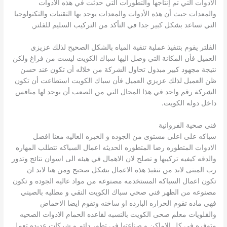
الأدوات التي تم إنتاجها والتطورات التي حدثت في هذه الأدوات
والمعدات حيث أن هذه الأدوات والمعدات يوجد بها التقنيات والتكنولوجيا
التي تساعد بشكل كبير جدا في التأكد من التركيب السليم للفلتر,
الفلتر يقوم بتنفيذ عملية تنقية المياه بالشكل الصحيح لذلك عزيزي
العميل فأن المكانة التي وصل اليها سباك الكويت ليست من فراغ ولكن
نتيجة مجهود كبير مبذول تحاول الشركة من خلاله أن تكون عند حسن
ظن العميل لذلك عزيزي العميل فأن سباك الكويت استطاعت أن تكون
الشركة رقم واحد في هذا المجال التي من الصعب أن يوجد لها منافس
داخل دوله الكويت.
فني صحية الفروانية
سباكه على اعلى مستوى من الجوده و الخبره العاليه معنا افضل
الادوات المتطوره رضا المتطوره الحديثه اعمال السباكه تتطلب المهاره
والدقه كيفيه تركيبها و تصلح لان الاهمال في هيئه الى اسوان نتائج وتدور
رب المبنى لابد من تنفيذ هذه الاعمال بشكل صحيح ومن هنا لابد ان
تكون اعمال السباكه المستخدمه مصنوعه من مواد عاليه الجوده و تكون
مصنوعه من الظهر فني صحي سباك الكويت النقي و مطليه بالصيني
فهي ماده تقوم الحراره البارده او ساخنه وتقوم ايضا الاحماض
والقلويات معلم صحى الكويت بالنسبه لقاعده الحمام الادوات الصحيه
متوفره في كل الاماكن و صناعتها في تطور دائم و شركات عديده تعمل