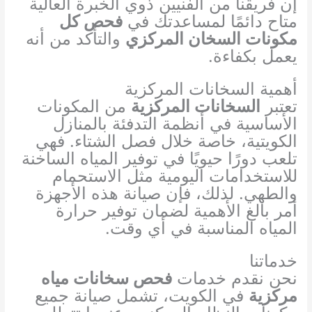
إن فريقنا من الفنيين ذوي الخبرة العالية
متاح دائمًا لمساعدتك في
فحص كل
مكونات السخان المركزي
والتأكد من أنه
يعمل بكفاءة.
أهمية السخانات المركزية
تعتبر
السخانات المركزية
من المكونات
الأساسية في أنظمة التدفئة بالمنازل
الكويتية، خاصة خلال فصل الشتاء. فهي
تلعب دورًا حيويًا في توفير المياه الساخنة
للاستخدامات اليومية مثل الاستحمام
والطهي. لذلك، فإن صيانة هذه الأجهزة
أمر بالغ الأهمية لضمان توفير حرارة
المياه المناسبة في أي وقت.
خدماتنا
نحن نقدم خدمات
فحص سخانات مياه
مركزية
في الكويت، تشمل صيانة جميع