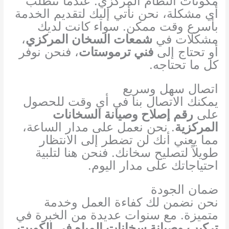
مكونات النظام المركزي. عندما تتطلب
أي مشكلة، نحن نأتي إليك لتقديم الخدمة
بأسرع وقت ممكن. سواء كانت لديك
مشكلات في
شمعات السخان المركزي
،
أو تحتاج إلى
فني ترموستات
، فنحن نوفر
كل ما تحتاجه.
اتصال سهل وسريع
يمكنك الاتصال بنا في أي وقت للحصول
على
رقم إصلاح وصيانة السخانات
المركزية
. نحن نعمل على مدار الساعة،
مما يعني أنك لن تضطر إلى الانتظار
طويلاً لتصليح سخانك. فنحن هنا لتلبية
احتياجاتك على مدار اليوم.
ضمان الجودة
نحن نضمن لك كفاءة العمل وخدمة
متميزة. مع سنوات عديدة من الخبرة في
تركيب وصيانة سخانات المياه في الكويت
،