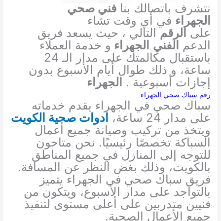
نتشرف باتصالك بنا
فني صحي
الجهراء
في أي وقت تشاء
على
الرقم
التالي ، حيث يسعد فريق
الدعم
الفني
الجهراء
و خدمة العملاء
باستقبال مكالمتك على مدار الـ 24
ساعة، و ذلك طوال أيام الأسبوع بدون
إجازات أسبوعية .
الجهراء
رقم سباك صحي الجهراء
سباك صحي في الجهراء يقدم خدماته
على مدار 24 ساعة،
ادوات صحية الكويت
ويتخذ من تركيب وصيانة جميع أعمال
السباكة تخصصًا رئيسيًا. نحن متاحون
للتوجه إلى المنازل في جميع المناطق
بالكويت، وذلك بغض النظر عن المسافة.
فريق سباك صحي في الجهراء يتميز
بالتواجد على مدار الأسبوع، ويتكون من
فنيين متدربين على أعلى مستوى لتنفيذ
جميع الأعمال الصحية.