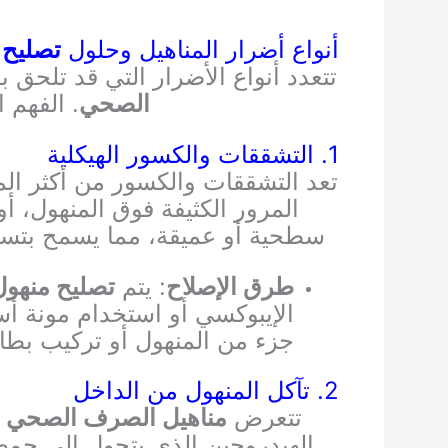
أنواع أضرار المناهيل وحلول
تصليح
تتعدد أنواع الأضرار التي قد تلحق ب
الصحي
. الفهم 
1. التشققات والكسور الهيكلية
تعد التشققات والكسور من أكثر ال
المرور الكثيفة فوق المنهول، 
سطحية أو عميقة، مما يسمح بتسرب
طرق الإصلاح
: يتم
تصليح منهو
الإيبوكسي أو استخدام مونة أس
جزء من المنهول أو تركيب بطانة داخلية (lining
2. تآكل المنهول من الداخل
تتعرض
مناهيل الصرف الصحي
ل
الهيدروجين الذي يتحول إلى حمض 