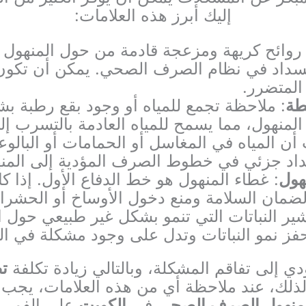
إليك أبرز هذه العلامات:
 روائح كريهة ومزعجة قادمة من حول المنهول أ
داد في نظام الصرف الصحي. يمكن أن تكون هذ
المتضرر.
طة
: ملاحظة تجمع للمياه أو وجود بقع رطبة 
نهول، مما يسمح للمياه العادمة بالتسرب إلى
 أن المياه في المغاسل أو الحمامات أو البالو
اد جزئي في خطوط الصرف المؤدية إلى المنه
هول
: غطاء المنهول هو خط الدفاع الأول. إذا كان
لضمان السلامة ومنع دخول الأوساخ أو الحشرا
شير النباتات التي تنمو بشكل غير طبيعي حول ا
 تحفز نمو النباتات وتدل على وجود مشكلة في ال
دي إلى تفاقم المشكلة، وبالتالي زيادة تكلفة
ت
. لذلك، عند ملاحظة أي من هذه العلامات، ي
منهول الصرف الصحي
في
الكويت
على الفور.