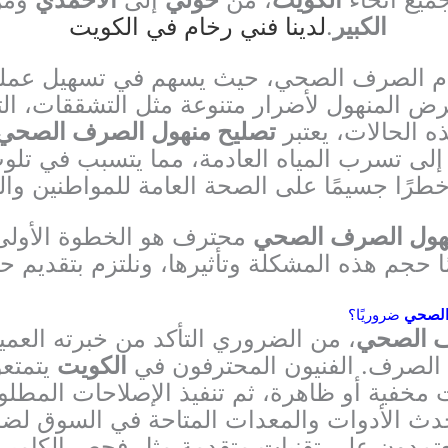
الكبير
.
لدينا
فني رخام
في الكويت
ام الصرف الصحي، حيث يسهم في تسهيل عملية 
رض المنهول لأضرار متنوعة مثل التشققات، التآ
ذه الحالات، يعتبر
تصليح منهول الصرف الصحي
لى تسرب المياه العادمة، مما يتسبب في تلوث ال
رًا جسيمًا على الصحة العامة للمواطنين وال
هول الصرف الصحي
محترف هو الخطوة الأولى 
 حجم هذه المشكلة وتأثيرها، ونلتزم بتقديم ح
الصحي
ضروريًا؟
ف الصحي
، من الضروري التأكد من خبرته العم
 الصرف. الفنيون المحترفون في
الكويت
يتمتعو
 مخفية أو ظاهرة، ثم تنفيذ الإصلاحات المطلوب
حدث الأدوات والمعدات المتاحة في السوق لض
م يعتمدون على تقنيات متقدمة مثل فحص الكام