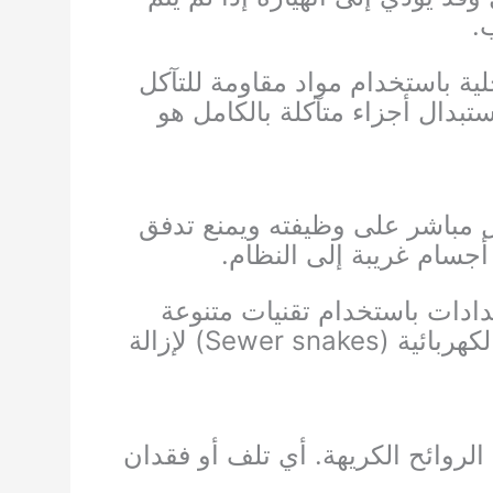
.
ية باستخدام مواد مقاومة للتآكل
تبدال أجزاء متآكلة بالكامل هو
شكل مباشر على وظيفته ويمنع تدفق
أجسام غريبة إلى النظام.
ادات باستخدام تقنيات متنوعة
مثل الضغط العالي للمياه (Hydro-jetting) أو باستخدام الكابلات الحلزونية الكهربائية (Sewer snakes) لإزالة
روائح الكريهة. أي تلف أو فقدان