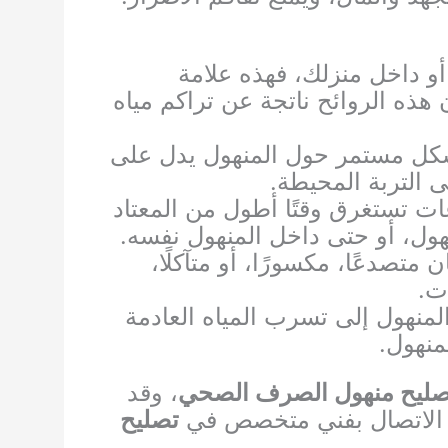
و داخل منزلك، فهذه علامة
ه الروائح ناتجة عن تراكم مياه
بشكل مستمر حول المنهول يدل على
 التربة المحيطة.
عات تستغرق وقتًا أطول من المعتاد
ول، أو حتى داخل المنهول نفسه.
 متصدعًا، مكسورًا، أو متآكلًا،
ت.
لمنهول إلى تسرب المياه العادمة
منهول.
صليح منهول الصرف الصحي
، وقد
جب الاتصال بفني متخصص في
تصليح