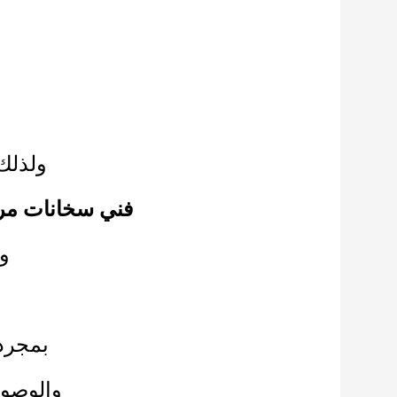
ولذلك 
فني سخانات مر
وت
بمجرد
والوصول