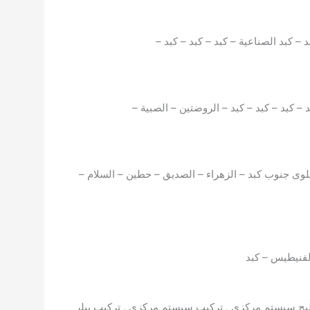
د – كبد الصناعية – كبد – كبد – كبد –
د – كبد – كبد – كبد – الروضتين – الصبية –
سلوى جنوب كبد – الزهراء – الصديق – حطين – السلام –
الفنيطيس – كبد
ليح سيستم مركزي , تركيب سيستم مركزي , تركيب بيلر