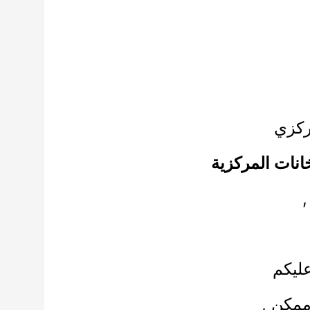
مركزي
انات المركزية
,
ليكم
ممكن ,