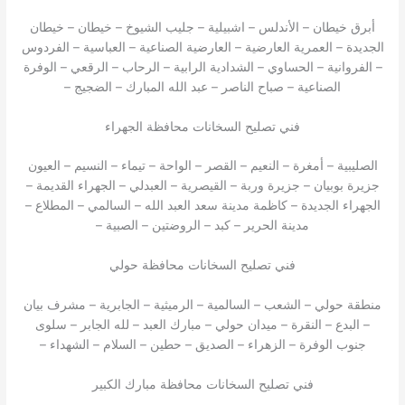
أبرق خيطان – الأندلس – اشبيلية – جليب الشيوخ – خيطان – خيطان
الجديدة – العمرية العارضية – العارضية الصناعية – العباسية – الفردوس
– الفروانية – الحساوي – الشدادية الرابية – الرحاب – الرقعي – الوفرة
الصناعية – صباح الناصر – عبد الله المبارك – الضجيج –
فني تصليح السخانات محافظة الجهراء
الصليبية – أمغرة – النعيم – القصر – الواحة – تيماء – النسيم – العيون
جزيرة بوبيان – جزيرة وربة – القيصرية – العبدلي – الجهراء القديمة –
الجهراء الجديدة – كاظمة مدينة سعد العبد الله – السالمي – المطلاع –
مدينة الحرير – كبد – الروضتين – الصبية –
فني تصليح السخانات محافظة حولي
منطقة حولي – الشعب – السالمية – الرميثية – الجابرية – مشرف بيان
– البدع – النقرة – ميدان حولي – مبارك العبد – لله الجابر – سلوى
جنوب الوفرة – الزهراء – الصديق – حطين – السلام – الشهداء –
فني تصليح السخانات محافظة مبارك الكبير