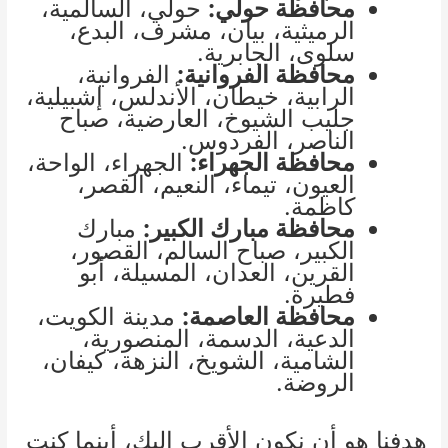
محافظة حولي:
حولي، السالمية،
الرميثية، بيان، مشرف، البدع،
سلوى، الجابرية.
محافظة الفروانية:
الفروانية،
الرابية، خيطان، الأندلس، إشبيلية،
جليب الشيوخ، العارضية، صباح
الناصر، الفردوس.
محافظة الجهراء:
الجهراء، الواحة،
العيون، تيماء، النعيم، القصر،
كاظمة.
محافظة مبارك الكبير:
مبارك
الكبير، صباح السالم، القصور،
القرين، العدان، المسيلة، أبو
فطيرة.
محافظة العاصمة:
مدينة الكويت،
الدعية، الدسمة، المنصورية،
الشامية، الشويخ، النزهة، كيفان،
الروضة.
هدفنا هو أن نكون الأقرب إليك، أينما كنت