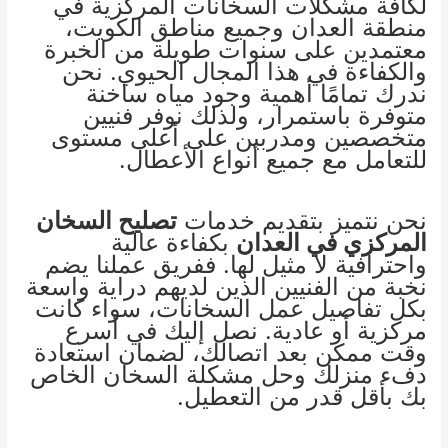
لكافة مشكلات السخانات المركزية في
منطقة العدان وجميع مناطق الكويت،
معتمدين على سنوات طويلة من الخبرة
والكفاءة في هذا المجال الحيوي. نحن
ندرك تمامًا أهمية وجود مياه ساخنة
متوفرة باستمرار، ولذلك نوفر فنيين
متخصصين ومدربين على أعلى مستوى
للتعامل مع جميع أنواع الأعطال.
نحن نتميز بتقديم خدمات
تصليح السخان
المركزي في العدان
بكفاءة عالية
واحترافية لا مثيل لها. ففريق عملنا يضم
نخبة من الفنيين الذين لديهم دراية واسعة
بكل تفاصيل عمل السخانات، سواء كانت
مركزية أو عادية. نصل إليك في أسرع
وقت ممكن بعد اتصالك، لضمان استعادة
دفء منزلك وحل مشكلة السخان الخاص
بك بأقل قدر من التعطيل.