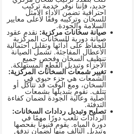
جديد، فإننا نوفر خدمة تركيب
احترافية تضمن الأداء الأمثل
للسخان وتركيبه وفقًا لأعلى معايير
السلامة والجودة.
صيانة سخانات مركزية:
نقدم عقود
صيانة دورية للسخانات المركزية
للحفاظ على أدائها وتقليل احتمالية
الأعطال المفاجئة. تشمل الصيانة
تنظيف السخان وفحص جميع
الأجزاء وتبديل القطع المستهلكة.
تغيير شمعات السخانات المركزية:
الشمعات هي جزء حيوي في
السخان، ومع الوقت قد تتآكل أو
تتلف. نقوم بتبديلها بشمعات
أصلية وعالية الجودة لضمان كفاءة
التدفئة.
تصليح وتبديل ردادات السخانات:
الردادات تلعب دورًا مهمًا في
دورة المياه. يقوم فنيونا بفحصها
وتبديل التالف منها لضمان تدفق