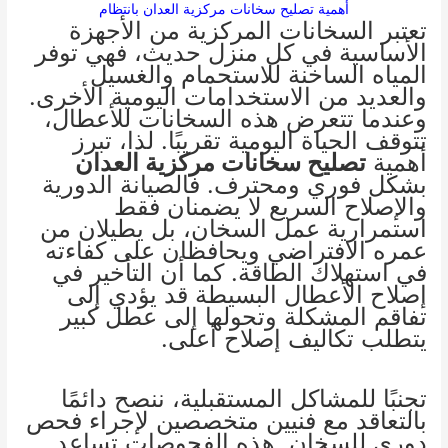
أهمية تصليح سخانات مركزية العدان بانتظام
تعتبر السخانات المركزية من الأجهزة
الأساسية في كل منزل حديث، فهي توفر
المياه الساخنة للاستحمام والغسيل
والعديد من الاستخدامات اليومية الأخرى.
وعندما تتعرض هذه السخانات للأعطال،
تتوقف الحياة اليومية تقريبًا. لذا، تبرز
أهمية
تصليح سخانات مركزية العدان
بشكل فوري ومحترف. فالصيانة الدورية
والإصلاح السريع لا يضمنان فقط
استمرارية عمل السخان، بل يطيلان من
عمره الافتراضي ويحافظان على كفاءته
في استهلاك الطاقة. كما أن التأخير في
إصلاح الأعطال البسيطة قد يؤدي إلى
تفاقم المشكلة وتحولها إلى عطل كبير
يتطلب تكاليف إصلاح أعلى.
تجنبًا للمشاكل المستقبلية، ننصح دائمًا
بالتعاقد مع فنيين متخصصين لإجراء فحص
دوري للسخان. هذه الفحوصات تساعد