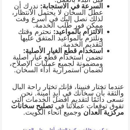
السرعة في الاستجابة:
ندرك أن
عطل السخان لا يحتمل الانتظار،
لذلك نصل إليك في أسرع وقت
ممكن فور طلب الخدمة.
الالتزام بالمواعيد:
نحترم وقتك
ونلتزم بالمواعيد المتفق عليها
لتقديم الخدمة.
استخدام قطع الغيار الأصلية:
نضمن استخدام قطع غيار أصلية
ومضمونة لجميع عمليات الإصلاح،
لضمان استمرارية أداء السخان.
عندما تختار فنيينا، فإنك تختار راحة البال
والثقة بأن سخانك في أيدٍ أمينة. نحن
نسعى دائمًا لتقديم أفضل الخدمات التي
تفوق توقعات عملائنا في
تصليح سخانات
مركزية العدان
وجميع أنحاء الكويت.
تركيب سخانات مركزية العدان بأعلى معايير الجودة