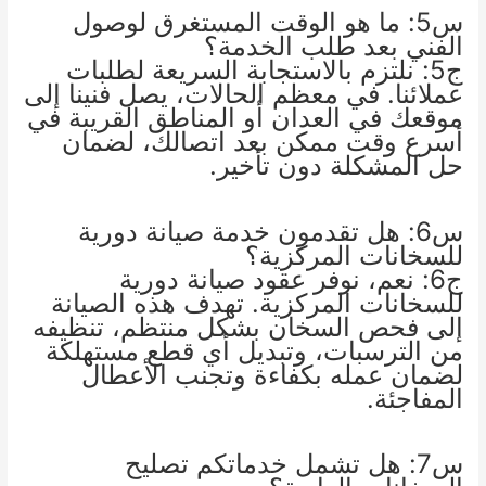
س5: ما هو الوقت المستغرق لوصول
الفني بعد طلب الخدمة؟
ج5: نلتزم بالاستجابة السريعة لطلبات
عملائنا. في معظم الحالات، يصل فنينا إلى
موقعك في العدان أو المناطق القريبة في
أسرع وقت ممكن بعد اتصالك، لضمان
حل المشكلة دون تأخير.
س6: هل تقدمون خدمة صيانة دورية
للسخانات المركزية؟
ج6: نعم، نوفر عقود صيانة دورية
للسخانات المركزية. تهدف هذه الصيانة
إلى فحص السخان بشكل منتظم، تنظيفه
من الترسبات، وتبديل أي قطع مستهلكة
لضمان عمله بكفاءة وتجنب الأعطال
المفاجئة.
س7: هل تشمل خدماتكم تصليح