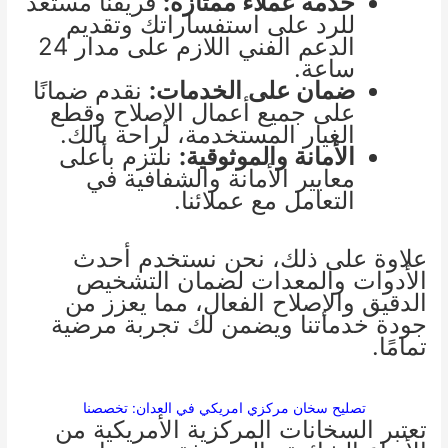
خدمة عملاء ممتازة:
فريقنا مستعد
للرد على استفساراتك وتقديم
الدعم الفني اللازم على مدار 24
ساعة.
ضمان على الخدمات:
نقدم ضمانًا
على جميع أعمال الإصلاح وقطع
الغيار المستخدمة، لراحة بالك.
الأمانة والموثوقية:
نلتزم بأعلى
معايير الأمانة والشفافية في
التعامل مع عملائنا.
علاوة على ذلك، نحن نستخدم أحدث
الأدوات والمعدات لضمان التشخيص
الدقيق والإصلاح الفعال، مما يعزز من
جودة خدماتنا ويضمن لك تجربة مرضية
تمامًا.
تصليح سخان مركزي امريكي في العدان: تخصصنا
تعتبر السخانات المركزية الأمريكية من