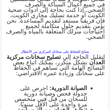
في جميع أعمال السباكة والصرف
الصحي. إذا كنت بحاجة إلى
ادوات صحية
الكويت
أو خدمة
تسليك مجاري الكويت
،
فإن فريقنا مستعد لتقديم المساعدة. نحن
نؤمن بتقديم حلول متكاملة لجميع
احتياجات منزلك المتعلقة بالمياه والصرف
الصحي.
نصائح للحفاظ على سخانك المركزي من الأعطال
لتقليل الحاجة إلى
تصليح سخانات مركزية
العدان
بشكل متكرر، يمكنك اتباع بعض
النصائح الهامة التي تساهم في الحفاظ
على سخانك وزيادة عمره الافتراضي:
الصيانة الدورية:
احرص على
جدولة فحص وصيانة دورية
للسخان من قبل فني متخصص
مرة واحدة على الأقل سنويًا.
تنظيف الخزان من الترسبات: