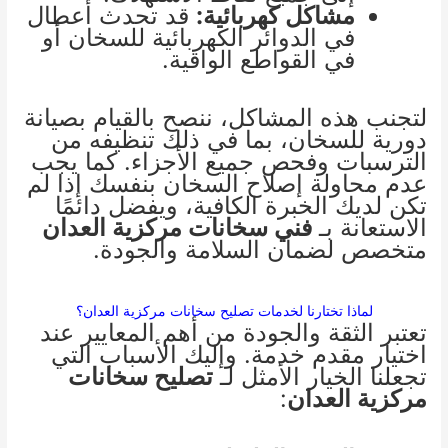
مشاكل كهربائية:
قد تحدث أعطال
في الدوائر الكهربائية للسخان أو
في القواطع الواقية.
لتجنب هذه المشاكل، ننصح بالقيام بصيانة
دورية للسخان، بما في ذلك تنظيفه من
الترسبات وفحص جميع الأجزاء. كما يجب
عدم محاولة إصلاح السخان بنفسك إذا لم
تكن لديك الخبرة الكافية، ويفضل دائمًا
الاستعانة بـ
فني سخانات مركزية العدان
متخصص لضمان السلامة والجودة.
لماذا تختارنا لخدمات تصليح سخانات مركزية العدان؟
تعتبر الثقة والجودة من أهم المعايير عند
اختيار مقدم خدمة. وإليك الأسباب التي
تجعلنا الخيار الأمثل لـ
تصليح سخانات
مركزية العدان
: