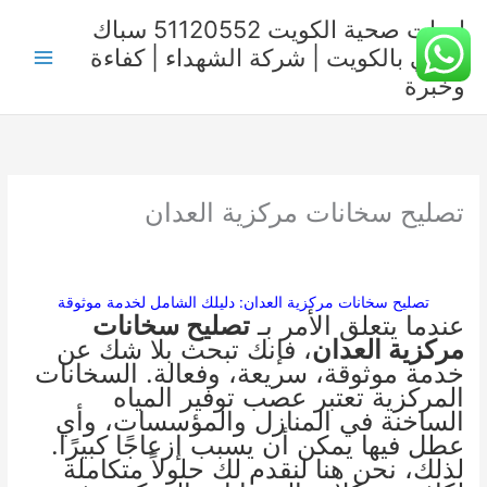
خطي
ادوات صحية الكويت 51120552 سباك
لى
صحي بالكويت | شركة الشهداء | كفاءة
لمحتوى
وخبرة
تصليح سخانات مركزية العدان
تصليح سخانات مركزية العدان: دليلك الشامل لخدمة موثوقة
عندما يتعلق الأمر بـ
تصليح سخانات
مركزية العدان
، فإنك تبحث بلا شك عن
خدمة موثوقة، سريعة، وفعالة. السخانات
المركزية تعتبر عصب توفير المياه
الساخنة في المنازل والمؤسسات، وأي
عطل فيها يمكن أن يسبب إزعاجًا كبيرًا.
لذلك، نحن هنا لنقدم لك حلولاً متكاملة