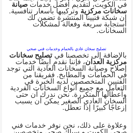
في الكويت، لتقديم أفضل خدمات
صيانة
سخانات مركزية
وتركيبها بأسعار تنافسية.
إن شبكة فنيينا المنتشرة تضمن لك
استجابة سريعة وفعالة لمشكلات
السخانات.
تصليح سخان عادي بالحمام وخدمات فني صحي
بالإضافة إلى تخصصنا في
تصليح سخانات
مركزية العدان
، فإننا نقدم أيضًا خدمات
إصلاح وصيانة السخانات العادية التي توجد
في الحمامات والمطابخ. ففريقنا من
الفنيين المتخصصين لديه الخبرة في
التعامل مع جميع أنواع السخانات الفردية
وأعطالها المتكررة. نحن ندرك أن حتى
السخان العادي الصغير يمكن أن يسبب
إزعاجًا كبيرًا إذا تعطل.
وعلاوة على ذلك، نحن نوفر خدمات
فني
صحي الكويت
و
سباك صحي
متخصصين