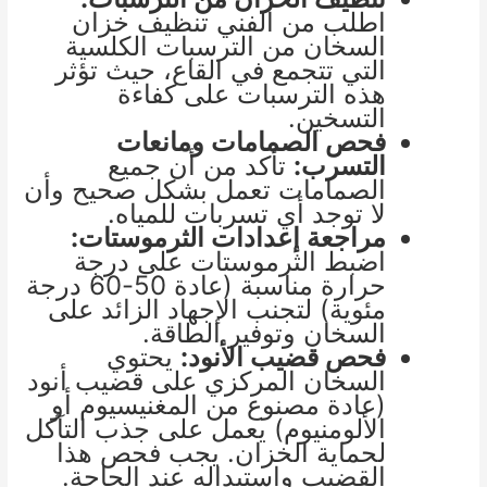
اطلب من الفني تنظيف خزان
السخان من الترسبات الكلسية
التي تتجمع في القاع، حيث تؤثر
هذه الترسبات على كفاءة
التسخين.
فحص الصمامات ومانعات
التسرب:
تأكد من أن جميع
الصمامات تعمل بشكل صحيح وأن
لا توجد أي تسربات للمياه.
مراجعة إعدادات الثرموستات:
اضبط الثرموستات على درجة
حرارة مناسبة (عادة 50-60 درجة
مئوية) لتجنب الإجهاد الزائد على
السخان وتوفير الطاقة.
فحص قضيب الأنود:
يحتوي
السخان المركزي على قضيب أنود
(عادة مصنوع من المغنيسيوم أو
الألومنيوم) يعمل على جذب التآكل
لحماية الخزان. يجب فحص هذا
القضيب واستبداله عند الحاجة.