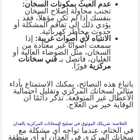
عدم العبث بمكونات السخان:
تجنب محاولة إصلاح السخان
بنفسك إذا لم تكن مؤهلاً، فقد
يؤدي ذلك إلى تفاقم المشكلة أو
حدوث مخاطر كهربائية.
الانتباه لأي أصوات غريبة:
إذا
سمعت أصواتًا غير معتادة من
السخان، مثل الضوضاء العالية أو
الغليان، فاتصل بـ
فني سخانات
مركزية
فورًا.
باتباع هذه النصائح، يمكنك الاستمتاع بأداء
مثالي لسخانك المركزي وتقليل احتمالية
الأعطال غير المتوقعة. تذكر دائمًا أن
الوقاية خير من العلاج.
الخلاصة: شريكك الموثوق في تصليح السخانات المركزية بالعدان
في الختام، عندما تواجه أي مشكلة مع
سخانك المركزي في العدان أو أي منطقة