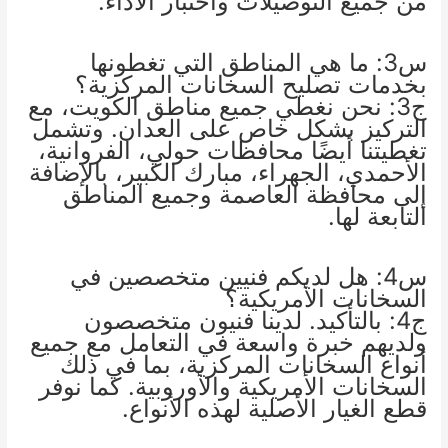
من جميع التوصيلات واختبار الأداء.
س3: ما هي المناطق التي تغطونها
بخدمات تصليح السخانات المركزية؟
ج3: نحن نغطي جميع مناطق الكويت، مع
التركيز بشكل خاص على العدان. وتشمل
تغطيتنا أيضًا محافظات حولي، الفروانية،
الأحمدي، الجهراء، مبارك الكبير، بالإضافة
إلى محافظة العاصمة وجميع المناطق
التابعة لها.
س4: هل لديكم فنيين متخصصين في
السخانات الأمريكية؟
ج4: بالتأكيد. لدينا فنيون متخصصون
ولديهم خبرة واسعة في التعامل مع جميع
أنواع السخانات المركزية، بما في ذلك
السخانات الأمريكية والأوروبية. كما نوفر
قطع الغيار الأصلية لهذه الأنواع.