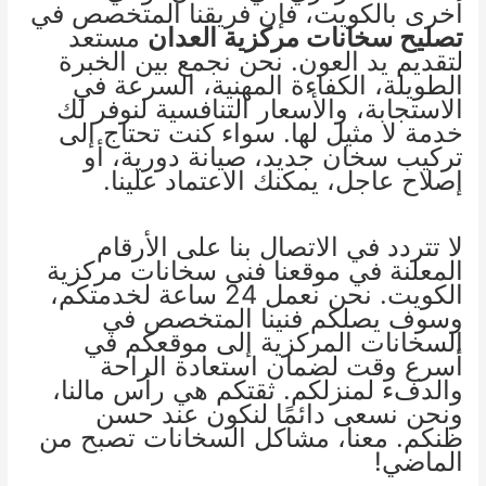
أخرى بالكويت، فإن فريقنا المتخصص في
تصليح سخانات مركزية العدان
مستعد
لتقديم يد العون. نحن نجمع بين الخبرة
الطويلة، الكفاءة المهنية، السرعة في
الاستجابة، والأسعار التنافسية لنوفر لك
خدمة لا مثيل لها. سواء كنت تحتاج إلى
تركيب سخان جديد، صيانة دورية، أو
إصلاح عاجل، يمكنك الاعتماد علينا.
لا تتردد في الاتصال بنا على الأرقام
المعلنة في موقعنا
فني سخانات مركزية
الكويت
. نحن نعمل 24 ساعة لخدمتكم،
وسوف يصلكم فنينا المتخصص في
السخانات المركزية إلى موقعكم في
أسرع وقت لضمان استعادة الراحة
والدفء لمنزلكم. ثقتكم هي رأس مالنا،
ونحن نسعى دائمًا لنكون عند حسن
ظنكم. معنا، مشاكل السخانات تصبح من
الماضي!