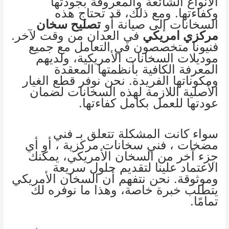
الأنواع الشائعة والمعروفة بجودتها
وكفاءتها. ومع ذلك، قد تحتاج هذه
السخانات إلى صيانة أو
تصليح سخان
مركزي امريكي
في العدان من وقت لآخر.
فنيونا متخصصون في التعامل مع جميع
موديلات السخانات الأمريكية، ولديهم
المعرفة الكافية بأنظمتها المعقدة
ومكوناتها الفريدة. نحن نوفر قطع الغيار
الأصلية اللازمة لهذه السخانات لضمان
عودتها للعمل بكامل كفاءتها.
سواء كانت المشكلة تتعلق بـ
فني
مضخات
،
فني سخانات مركزية
، أو أي
جزء آخر من السخان الأمريكي، يمكنك
الاعتماد علينا لتقديم حلول سريعة
وموثوقة. نحن نتفهم أن السخان الأمريكي
يتطلب خبرة خاصة، وهذا ما نوفره لك
تمامًا.