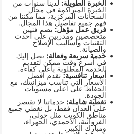
الخبرة الطويلة:
لدينا سنوات من
الخبرة المتراكمة في مجال
السخانات المركزية، مما مكننا من
فهم جميع تفاصيل هذا المجال.
فريق عمل مؤهل:
يضم فنيين
متخصصين ومدربين على أحدث
التقنيات وأساليب الإصلاح
والصيانة.
خدمة سريعة وفعالة:
نصل إليك
في أسرع وقت ممكن لتقديم
الخدمة المطلوبة بأعلى كفاءة.
أسعار تنافسية:
نقدم أفضل
الأسعار التي تناسب ميزانيتك، مع
الحفاظ على أعلى مستويات
الجودة.
تغطية شاملة:
خدماتنا لا تقتصر
على العدان فقط، بل تغطي جميع
مناطق الكويت مثل حولي،
الفروانية، الأحمدي، الجهراء،
ومبارك الكبير.