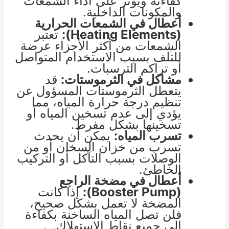
كفاءته ويؤثر على أداء الشمعات
والمكونات الداخلية.
أعطال في الشمعات الحرارية
(Heating Elements):
تعتبر
الشمعات من أكثر الأجزاء عرضة
للتلف بسبب الاستخدام المتواصل
أو تراكم الترسبات.
مشاكل في الثرموستات:
قد
يتعطل الثرموستات المسؤول عن
تنظيم درجة حرارة المياه، مما
يؤدي إلى عدم تسخين المياه أو
تسخينها بشكل مفرط.
تسرب المياه:
يمكن أن يحدث
تسرب من خزان السخان أو من
الوصلات بسبب التآكل أو التركيب
الخاطئ.
أعطال في مضخة الراجع
(Booster Pump):
إذا كانت
المضخة لا تعمل بشكل صحيح،
فلن تصل المياه الساخنة بكفاءة
إلى جميع نقاط الاستهلاك.