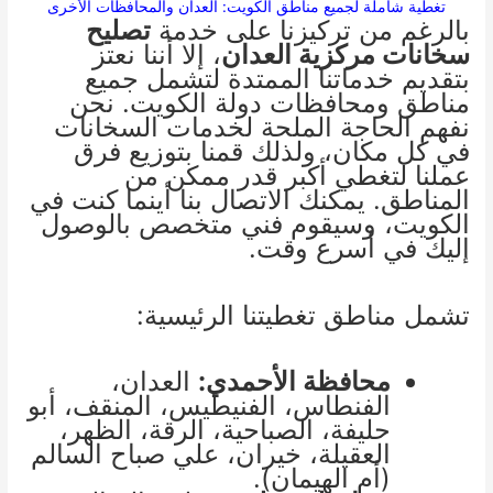
تغطية شاملة لجميع مناطق الكويت: العدان والمحافظات الأخرى
بالرغم من تركيزنا على خدمة
تصليح
سخانات مركزية العدان
، إلا أننا نعتز
بتقديم خدماتنا الممتدة لتشمل جميع
مناطق ومحافظات دولة الكويت. نحن
نفهم الحاجة الملحة لخدمات السخانات
في كل مكان، ولذلك قمنا بتوزيع فرق
عملنا لتغطي أكبر قدر ممكن من
المناطق. يمكنك الاتصال بنا أينما كنت في
الكويت، وسيقوم فني متخصص بالوصول
إليك في أسرع وقت.
تشمل مناطق تغطيتنا الرئيسية:
محافظة الأحمدي:
العدان،
الفنطاس، الفنيطيس، المنقف، أبو
حليفة، الصباحية، الرقة، الظهر،
العقيلة، خيران، علي صباح السالم
(أم الهيمان).