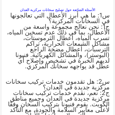
الأسئلة الشائعة حول تصليح سخانات مركزية العدان
س1: ما هي أبرز الأعطال التي تعالجونها
في السخانات المركزية؟
ج1: نحن نعالج مجموعة واسعة من
الأعطال، بما في ذلك عدم تسخين المياه،
تسرب المياه، أعطال الثرموستات،
مشاكل الشمعات الحرارية، تراكم
الترسبات، أعطال مضخة الراجع
(البوستر)، والمشاكل الكهربائية. فنيونا
لديهم الخبرة في تشخيص وإصلاح أي
عطل قد يواجهه سخانك المركزي.
س2: هل تقدمون خدمات تركيب سخانات
مركزية جديدة في العدان؟
ج2: نعم، نقدم خدمات تركيب سخانات
مركزية جديدة في العدان وجميع مناطق
الكويت. يقوم فنيونا بتركيب السخان وفقًا
لأعلى معايير السلامة والجودة، مع التأكد