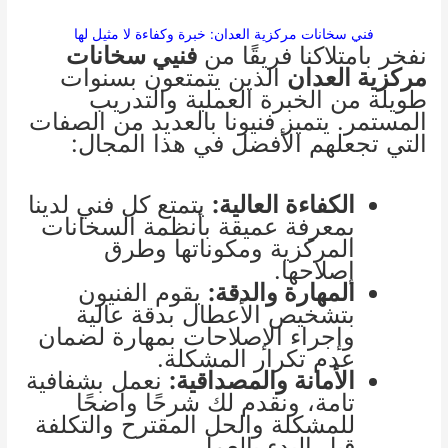
فني سخانات مركزية العدان: خبرة وكفاءة لا مثيل لها
نفخر بامتلاكنا فريقًا من
فنيي سخانات
مركزية العدان
الذين يتمتعون بسنوات
طويلة من الخبرة العملية والتدريب
المستمر. يتميز فنيونا بالعديد من الصفات
التي تجعلهم الأفضل في هذا المجال:
الكفاءة العالية:
يتمتع كل فني لدينا
بمعرفة عميقة بأنظمة السخانات
المركزية ومكوناتها وطرق
إصلاحها.
المهارة والدقة:
يقوم الفنيون
بتشخيص الأعطال بدقة عالية
وإجراء الإصلاحات بمهارة لضمان
عدم تكرار المشكلة.
الأمانة والمصداقية:
نعمل بشفافية
تامة، ونقدم لك شرحًا واضحًا
للمشكلة والحل المقترح والتكلفة
قبل البدء بالعمل.