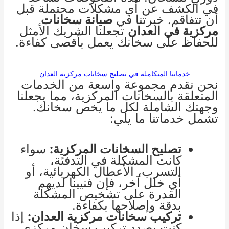
في الكشف عن أي مشكلات محتملة قبل
أن تتفاقم. خبرتنا في
صيانة سخانات
مركزية في العدان
تجعلنا الشريك الأمثل
للحفاظ على سخانك يعمل بأقصى كفاءة.
خدماتنا المتكاملة في تصليح سخانات مركزية العدان
نحن نقدم مجموعة واسعة من الخدمات
المتعلقة بالسخانات المركزية، مما يجعلنا
وجهتك الشاملة لكل ما يخص سخانك.
تشمل خدماتنا ما يلي:
تصليح السخانات المركزية:
سواء
كانت المشكلة في التدفئة،
التسرب، الأعطال الكهربائية، أو
أي خلل آخر، فإن فنيينا لديهم
القدرة على تشخيص المشكلة
بدقة وإصلاحها بكفاءة.
تركيب سخانات مركزية العدان:
إذا
كنت بصدد تركيب سخان مركزي