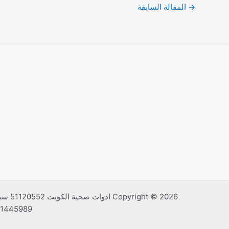
→
المقالة السابقة
01091445989 , ارشفة مواقع , اعلانات جوجل , انستجرام ,