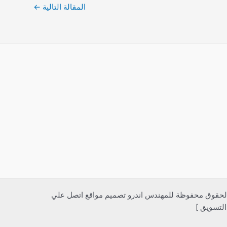
المقالة التالية
←
وات صحية الكويت 51120552 سباك صحي بالكويت | شركة الشهداء | كفاءة وخبرة | Powered by [جميع الحقوق محفوظة للمهندس اندرو تصميم مواقع اتصل علي