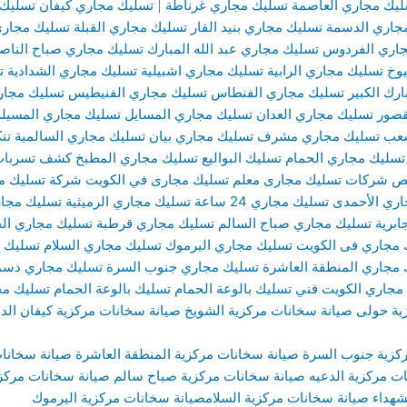
ليك مجاري العاصمة
تسليك مجاري غرناطة
|
تسليك مجاري كيفان
تسليك 
جاري الدسمة
تسليك مجاري بنيد القار
تسليك مجاري القبلة
تسليك مجاري
جاري الفردوس
تسليك مجاري عبد الله المبارك
تسليك مجاري صباح الناص
وخ
تسليك مجاري الرابية
تسليك مجاري اشبيلية
تسليك مجاري الشدادية
ت
رك الكبير
تسليك مجاري الفنطاس
تسليك مجاري الفنيطيس
تسليك مجار
قصور
تسليك مجاري العدان
تسليك مجاري المسايل
تسليك مجاري المسيلة
شعب
تسليك مجاري مشرف
تسليك مجاري بيان
تسليك مجاري السالمية
تن
تسليك مجاري الحمام
تسليك البواليع
تسليك مجاري المطبخ
كشف تسربات 
ص شركات تسليك مجارى
معلم تسليك مجارى في الكويت
شركة تسليك م
اري الأحمدى
تسليك مجاري 24 ساعة
تسليك مجاري الرميثية
تسليك مجار
ابرية
تسليك مجاري صباح السالم
تسليك مجاري قرطبة
تسليك مجاري الج
 مجاري فى الكويت
تسليك مجاري اليرموك
تسليك مجاري السلام
تسليك م
 مجاري المنطقة العاشرة
تسليك مجاري جنوب السرة
تسليك مجاري دسم
مجاري الكويت
فني تسليك بالوعة الحمام
تسليك بالوعة الحمام
تسليك مج
ية حولى
صيانة سخانات مركزية الشويخ
صيانة سخانات مركزية كيفان ال
كزية جنوب السرة
صيانة سخانات مركزية المنطقة العاشرة
صيانة سخانا
ت مركزية الدعيه
صيانة سخانات مركزية صباح سالم
صيانة سخانات مركزي
شهداء
صيانة سخانات مركزية السلام
صيانة سخانات مركزية اليرموك