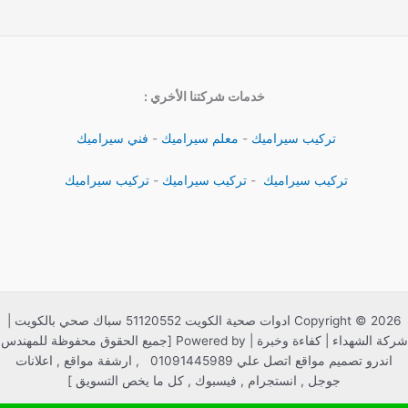
خدمات شركتنا الأخري :
تركيب سيراميك
-
معلم سيراميك
-
فني سيراميك
تركيب سيراميك
-
تركيب سيراميك
-
تركيب سيراميك
Copyright © 2026 ادوات صحية الكويت 51120552 سباك صحي بالكويت |
شركة الشهداء | كفاءة وخبرة | Powered by [جميع الحقوق محفوظة للمهندس
اندرو تصميم مواقع اتصل علي 01091445989 , ارشفة مواقع , اعلانات
جوجل , انستجرام , فيسبوك , كل ما يخص التسويق ]