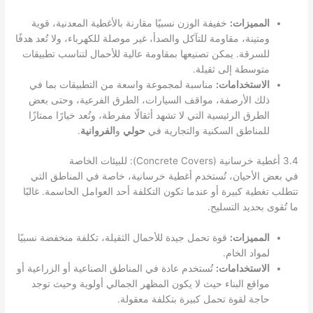
المميزات:
خفيفة الوزن نسبيًا مقارنة بالأغطية المعدنية، قوية
ومتينة، مقاومة للتآكل والصدأ، غير موصلة للكهرباء، ولا تُعد هدفًا
للسرقة. يمكن تصنيعها بمقاومة عالية للأحمال لتناسب تطبيقات
متوسطة إلى ثقيلة.
الاستخدامات:
مناسبة لمجموعة واسعة من التطبيقات بما في
ذلك الأرصفة، مواقف السيارات، الطرق الفرعية، وحتى بعض
الطرق الرئيسية التي لا تشهد أثقالًا مفرطة، وتُعد خيارًا ممتازًا
للمناطق السكنية والتجارية في
حولي
و
الفروانية
.
3.4 أغطية خرسانية (Concrete Covers): للبيئات الخاصة
في بعض الأحيان، تُستخدم أغطية خرسانية، خاصة في المناطق التي
تتطلب تغطية كبيرة أو عندما تكون التكلفة أحد العوامل الحاسمة. غالبًا
ما تُقوى بحديد التسليح.
المميزات:
قوة تحمل جيدة للأحمال الثقيلة، تكلفة منخفضة نسبيًا
لمواد الخام.
الاستخدامات:
تُستخدم عادة في المناطق الصناعية أو الزراعية أو
مواقع البناء حيث لا يكون المظهر الجمالي أولوية وحيث توجد
حاجة لقوة تحمل كبيرة بتكلفة معقولة.