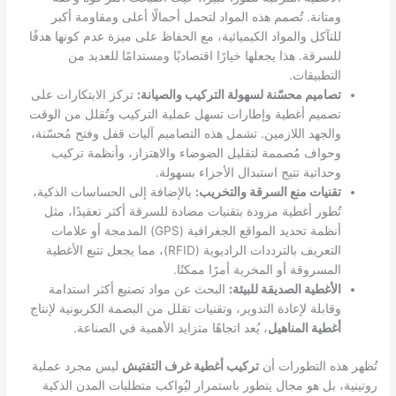
ومتانة. تُصمم هذه المواد لتحمل أحمالًا أعلى ومقاومة أكبر
للتآكل والمواد الكيميائية، مع الحفاظ على ميزة عدم كونها هدفًا
للسرقة. هذا يجعلها خيارًا اقتصاديًا ومستدامًا للعديد من
التطبيقات.
تصاميم محسّنة لسهولة التركيب والصيانة:
تركز الابتكارات على
تصميم أغطية وإطارات تسهل عملية التركيب وتُقلل من الوقت
والجهد اللازمين. تشمل هذه التصاميم آليات قفل وفتح مُحسّنة،
وحواف مُصممة لتقليل الضوضاء والاهتزاز، وأنظمة تركيب
وحداتية تتيح استبدال الأجزاء بسهولة.
تقنيات منع السرقة والتخريب:
بالإضافة إلى الحساسات الذكية،
تُطور أغطية مزودة بتقنيات مضادة للسرقة أكثر تعقيدًا، مثل
أنظمة تحديد المواقع الجغرافية (GPS) المدمجة أو علامات
التعريف بالترددات الراديوية (RFID)، مما يجعل تتبع الأغطية
المسروقة أو المخربة أمرًا ممكنًا.
الأغطية الصديقة للبيئة:
البحث عن مواد تصنيع أكثر استدامة
وقابلة لإعادة التدوير، وتقنيات تقلل من البصمة الكربونية لإنتاج
أغطية المناهيل
، يُعد اتجاهًا متزايد الأهمية في الصناعة.
تُظهر هذه التطورات أن
تركيب أغطية غرف التفتيش
ليس مجرد عملية
روتينية، بل هو مجال يتطور باستمرار ليُواكب متطلبات المدن الذكية