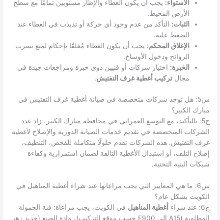
الاستواء:
يجب أن يكون الغطاء والإطار مستويين تمامًا مع سطح
الأرض المحيط.
الثبات:
التأكد من عدم وجود أي حركة أو تذبذب في الغطاء عند
الضغط عليه.
الإغلاق المحكم:
يجب أن يكون الغطاء مُغلقًا بإحكام لمنع تسرب
الروائح ودخول الأوساخ.
الخبرة:
اختيار شركات أو فنيين ذوي خبرة ومراجعات جيدة في
مجال
تركيب أغطية غرف التفتيش
.
س5: هل توجد شركات متخصصة في صيانة أغطية غرف التفتيش في
مبارك الكبير؟
ج5: بالتأكيد، مع التوسع العمراني في محافظة مبارك الكبير، زاد عدد
الشركات المتخصصة في تقديم خدمات الصيانة الدورية والإصلاح لأغطية
غرف التفتيش. هذه الشركات تقدم حلولًا متكاملة للفحص، التنظيف،
إصلاح التلف، أو استبدال الأغطية التالفة لضمان استمرارية وكفاءة
شبكات البنية التحتية.
س6: ما هي المعايير التي يجب مراعاتها عند شراء أغطية المناهيل في
الكويت بشكل عام؟
ج6: عند شراء
أغطية المناهيل
في الكويت، يجب مراعاة: فئة الحمولة
المطلوبة (A15 إلى F900 حسب موقع التركيب)، مادة الصنع (حديد زهر