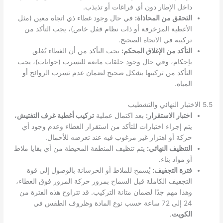
داخل الإطار دون أي فراغات أو تذبذب.
التحقق من المحاذاة:
في حال وجود غطاء ذي اتجاه معين (مثل
الأغطية المزخرفة أو ذات نظام قفل خاص)، يجب التأكد من
تركيبه في الاتجاه الصحيح.
التأكد من الإغلاق المحكم:
يجب التأكد من أن الغطاء يُغلق
بإحكام، وفي حال وجود حلقات مانعة للتسرب (جوانات)، يجب
التأكد من تركيبها بشكل صحيح لضمان عدم تسرب الروائح أو
المياه.
5.5 الاختبار النهائي والتشطيب
اختبار الاستقرار:
بعد اكتمال عملية
تركيب أغطية غرف التفتيش
،
يتم إجراء اختبارات للتأكد من استقرار الغطاء وعدم وجود أي
حركة أو اهتزاز غير مرغوب فيه عند تعرضه للأحمال.
التنظيف النهائي:
يتم تنظيف المنطقة المحيطة من أي بقايا ملاط
أو مواد بناء.
فترة التجفيف:
يُسمح للملاط أو الخرسانة بالوصول إلى قوة
التجفيف الكاملة قبل السماح بمرور حركة المرور فوق الغطاء،
وهذا مهم جدًا لضمان متانة التركيب. قد تتراوح هذه الفترة من
24 إلى 72 ساعة حسب نوع المادة وظروف الطقس في
الكويت
.