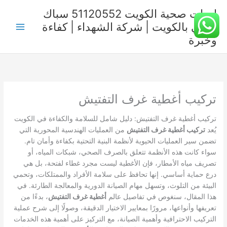
خطي
ادوات صحية الكويت 51120552 سباك
لى
صحي بالكويت | شركة الشهداء | كفاءة
لمحتوى
وخبرة
تركيب أغطية غرف التفتيش
تركيب أغطية غرف التفتيش: دليل شامل للسلامة والكفاءة في الكويت
يُعد
تركيب أغطية غرف التفتيش
من العمليات الهندسية المحورية التي
تضمن سير العمليات الحيوية لأنظمة البنية التحتية بكفاءة وأمان تام.
سواء كانت هذه الأنظمة تتعلق بالصرف الصحي، شبكات المياه، أو
تصريف مياه الأمطار، فإن الأغطية ليست مجرد غطاء لفتحة، بل هي
درع حماية أساسي. إنها تحافظ على سلامة الأفراد والممتلكات، وتحمي
البيئة من التلوث، وتسهل مهام الصيانة الدورية والمعالجة الطارئة. في
هذا المقال، سنغوص في تفاصيل عالم
أغطية غرف التفتيش
، بدءًا من
تعريفها وأنواعها، مرورًا بمعايير الاختيار الدقيقة، وصولًا إلى شرح عملية
التركيب الاحترافية وأهمية الصيانة، مع التركيز على أهمية هذه الخدمات