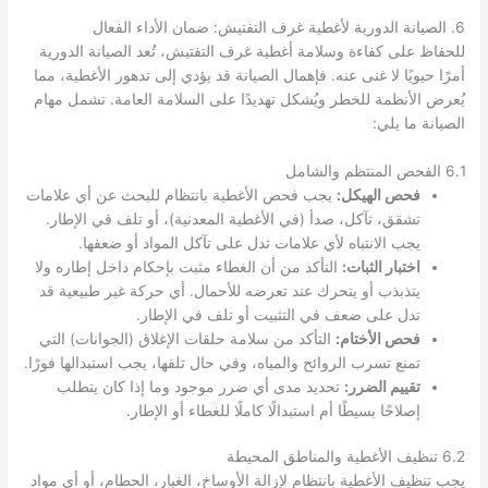
6. الصيانة الدورية لأغطية غرف التفتيش: ضمان الأداء الفعال
للحفاظ على كفاءة وسلامة أغطية غرف التفتيش، تُعد الصيانة الدورية
أمرًا حيويًا لا غنى عنه. فإهمال الصيانة قد يؤدي إلى تدهور الأغطية، مما
يُعرض الأنظمة للخطر ويُشكل تهديدًا على السلامة العامة. تشمل مهام
الصيانة ما يلي:
6.1 الفحص المنتظم والشامل
فحص الهيكل:
يجب فحص الأغطية بانتظام للبحث عن أي علامات
تشقق، تآكل، صدأ (في الأغطية المعدنية)، أو تلف في الإطار.
يجب الانتباه لأي علامات تدل على تآكل المواد أو ضعفها.
اختبار الثبات:
التأكد من أن الغطاء مثبت بإحكام داخل إطاره ولا
يتذبذب أو يتحرك عند تعرضه للأحمال. أي حركة غير طبيعية قد
تدل على ضعف في التثبيت أو تلف في الإطار.
فحص الأختام:
التأكد من سلامة حلقات الإغلاق (الجوانات) التي
تمنع تسرب الروائح والمياه، وفي حال تلفها، يجب استبدالها فورًا.
تقييم الضرر:
تحديد مدى أي ضرر موجود وما إذا كان يتطلب
إصلاحًا بسيطًا أم استبدالًا كاملًا للغطاء أو الإطار.
6.2 تنظيف الأغطية والمناطق المحيطة
يجب تنظيف الأغطية بانتظام لإزالة الأوساخ، الغبار، الحطام، أو أي مواد