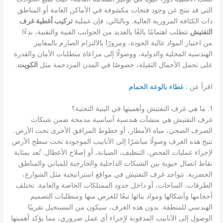
التي قد تنتج عن وجود فتحات مكشوفة في الأماكن العامة أو المناطق
ذات الكثافة المرورية العالية. وبالتالي، فإن عملية
تركيب أغطية غرف
التفتيش
تتطلب اهتمامًا بالغًا بالعديد من الجوانب الفنية والتقنية، بدءًا
من اختيار المواد عالية الجودة، ومرورًا بالالتزام الصارم بالمعايير
الهندسية المحلية والدولية، ووصولًا إلى مراعاة متطلبات الأمان والقدرة
على تحمل الأحمال الثقيلة، خصوصًا في المدن المزدحمة مثل
الكويت
.
اقرأ عن :
غطاء بالوعة الحمام
1. ما هي غرف التفتيش وأهميتها في البنية التحتية؟
غرف التفتيش هي منشآت هندسية أساسية مدمجة ضمن شبكات
الصرف الصحي، مياه الأمطار، أو خطوط المرافق الأخرى تحت الأرض.
تتيح هذه الغرف وصولًا مباشرًا إلى الأنابيب الموجودة تحت سطح الأرض
لإجراء عمليات الفحص، التنظيف، الصيانة، أو إصلاح الأعطال. تُعد بمثابة
نقاط اتصال حيوية بين الشبكات الداخلية والخارجية للمباني والمناطق
الحضرية. تتواجد غرف التفتيش في مواقع استراتيجية مثل الشوارع،
الطرقات، الساحات، أو داخل حدود الممتلكات الخاصة والعامة. تختلف
أحجامها وأشكالها ومواد بنائها تبعًا للغرض منها ومتطلبات التصميم
الهندسي للمنطقة. بدون هذه الغرف، سيكون من المستحيل تقريبًا
الوصول إلى الأنابيب المدفونة لإجراء أي عمل ضروري، مما يؤكد أهميتها