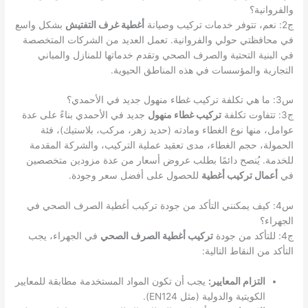
والفروانية؟
ج2: نعم، تتوفر خدمات تركيب وصيانة
أغطية غرف التفتيش
بشكل واسع
في محافظتي حولي والفروانية. تعمل العديد من الشركات المتخصصة
في البنية التحتية والصرف الصحي وتقدم خدماتها للمنازل والمباني
التجارية والمؤسسات في هذه المناطق الحيوية.
س3: ما هي تكلفة تركيب غطاء منهول جديد في الأحمدي؟
ج3: تتفاوت تكلفة
تركيب غطاء منهول
جديد في الأحمدي بناءً على عدة
عوامل، منها نوع الغطاء ومادته (حديد زهر، مركب، بلاستيك)، فئة
الحمولة، حجم الغطاء، مدى تعقيد عملية التركيب، والشركة المقدمة
للخدمة. يُنصح دائمًا بطلب عروض أسعار من عدة مزودين متخصصين
في
أعمال تركيب أغطية
للحصول على أفضل سعر وجودة.
س4: كيف يمكنني التأكد من جودة تركيب أغطية الصرف الصحي في
الجهراء؟
ج4: للتأكد من جودة
تركيب أغطية الصرف الصحي
في الجهراء، يجب
التأكد من النقاط التالية:
التزام المعايير:
يجب أن تكون المواد المستخدمة مطابقة للمعايير
الكويتية والدولية (مثل EN124).