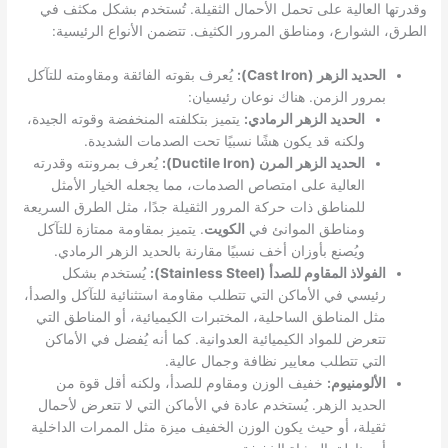
وقدرتها العالية على تحمل الأحمال الثقيلة. تُستخدم بشكل مكثف في
الطرق، الشوارع، ومناطق المرور الكثيف. تتضمن الأنواع الرئيسية:
الحديد الزهر (Cast Iron):
يُعرف بقوته الفائقة ومقاومته للتآكل
بمرور الزمن. هناك نوعان رئيسيان:
الحديد الزهر الرمادي:
يتميز بتكلفته المنخفضة وقوته الجيدة،
ولكنه قد يكون هشًا نسبيًا تحت الصدمات الشديدة.
الحديد الزهر المرن (Ductile Iron):
يُعرف بمرونته وقدرته
العالية على امتصاص الصدمات، مما يجعله الخيار الأمثل
للمناطق ذات حركة المرور الثقيلة جدًا، مثل الطرق السريعة
ومناطق الموانئ في
الكويت
. يتميز بمقاومة ممتازة للتآكل
ويُصنع بأوزان أخف نسبيًا مقارنة بالحديد الزهر الرمادي.
الفولاذ المقاوم للصدأ (Stainless Steel):
يُستخدم بشكل
رئيسي في الأماكن التي تتطلب مقاومة استثنائية للتآكل والصدأ،
مثل المناطق الساحلية، المختبرات الكيميائية، أو المناطق التي
تتعرض للمواد الكيميائية العدوانية. كما أنه يُفضل في الأماكن
التي تتطلب معايير نظافة وجمال عالية.
الألومنيوم:
خفيف الوزن ومقاوم للصدأ، ولكنه أقل قوة من
الحديد الزهر. يُستخدم عادة في الأماكن التي لا تتعرض لأحمال
ثقيلة، أو حيث يكون الوزن الخفيف ميزة مثل الممرات الداخلية