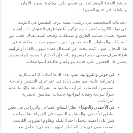
والبنية التحتية المستدامة، مع تقديم حلول مبتكرة لضمان الأمان
والكفاءة في جميع الظروف.
الخدمات المتخصصة في تركيب أغطية غرف التفتيش في الكويت
في دولة
الكويت
، تُعتبر جودة
تركيب أغطية غرف التفتيش
ذات أهمية
قصوى لضمان سلامة الطرق والممتلكات وصحة البيئة. هناك العديد من
الشركات والمقاولين المتخصصين الذين يقدمون خدمات متكاملة في
هذا المجال. سواء كنت تبحث عن استبدال غطاء منهول تالف، أو
تركيب
غطاء صرف صحي
جديد لمشروع بناء، فإن الاختيار الصحيح للمتخصصين
يضمن لك الحصول على خدمة موثوقة ومطابقة للمواصفات.
في حولي والفروانية:
تشهد هذه المحافظات كثافة سكانية
وعمرانية عالية، مما يعني زيادة في عدد غرف التفتيش والحاجة
المستمرة لخدمات التركيب والصيانة. الشركات هنا غالبًا ما تقدم
حلولًا سريعة وفعالة لمواجهة تحديات المناطق الحضرية
المزدحمة.
في الأحمدي والجهراء:
نظرًا للطابع الصناعي والزراعي في بعض
مناطق الأحمدي، والمشاريع التنموية في الجهراء، هناك طلب
كبير على أغطية تتحمل أحمالًا ثقيلة وتقاوم الظروف القاسية.
المتخصصون في هذه المناطق لديهم خبرة في التعامل مع