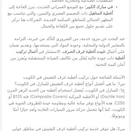
المتطلبات الصناعية والتجارية الخاصة.
في مبارك الكبير:
مع التوسع العمراني الحديث، تبرز الحاجة إلى
أغطية المناهيل
ذات التصميم العصري والمتين، والتي تتناسب مع
المظهر الجمالي للمناطق السكنية الجديدة. الشركات هنا تركز
على تقديم حلول تجمع بين الكفاءة والجمال.
عند البحث عن مزود خدمة، من الضروري التأكد من خبرته، التزامه
بالمعايير الدولية والمحلية، وجودة المواد التي يستخدمها، وتقديم ضمان
على أعمال
تثبيت أغطية غرف الصرف
. الاستثمار في
أعمال تركيب
أغطية
ذات جودة عالية يُقلل من تكاليف الصيانة المستقبلية ويُعزز من
أمان البنية التحتية.
الأسئلة الشائعة حول تركيب أغطية غرف التفتيش في الكويت
س1: ما هي أفضل أنواع أغطية غرف التفتيش للمنازل في الكويت؟
ج1: للمنازل في الكويت، يُفضل استخدام أغطية من الحديد الزهر المرن
(Ductile Iron) أو الأغطية المركبة (Composite Covers) فئة B125 أو
C250. هذه الأنواع توفر متانة عالية ومقاومة جيدة للظروف الجوية في
الكويت، كما أنها تتحمل حركة مرور السيارات العادية وتُعد خيارًا آمنًا
وموثوقًا.
س2: هل تتوفر خدمة تركيب أغطية غرف التفتيش في مناطق حولي