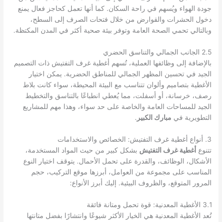
جودة الهواء ويُسهم في راحة السكان. كما أنها تعمل كحاجز فعال يمنع
دخول الحشرات والقوارض من خلال فتحات الصرف إلى السطح،
وبالتالي تحمي الصحة العامة وتوفر بيئة صحية أكثر في المدن المكتظة.
2.5 الجانب الجمالي والتناسق الحضري
بالإضافة إلى وظائفها العملية، تُسهم أغطية غرف التفتيش ذات التصميم
الجيد في تحسين المظهر الجمالي للمناطق الحضرية. يمكن اختيار
الأغطية بتصاميم وألوان تتناسب مع البيئة المحيطة، سواء كانت بلاط
رصف، خرسانة، أو أسفلت، مما يُعطي انطباعًا بالتناسق والتخطيط
الجيد للمساحات العامة والخاصة على حد سواء، وهذا مهم للمشاريع
التطويرية في
مبارك الكبير
.
3. أنواع أغطية غرف التفتيش: الخصائص والاستخدامات
تتنوع
أغطية غرف التفتيش
بشكل كبير من حيث المواد المستخدمة،
الأشكال، الوظائف، والقدرة على تحمل الأحمال. يتوقف اختيار النوع
المناسب على مجموعة من العوامل، أبرزها موقع التركيب، حجم
المرور المتوقع، والظروف البيئية. إليك أبرز الأنواع:
3.1 الأغطية المعدنية: قوة تحمل ومتانة فائقة
تُعد الأغطية المعدنية هي الخيار الأكثر شيوعًا وانتشارًا بفضل متانتها