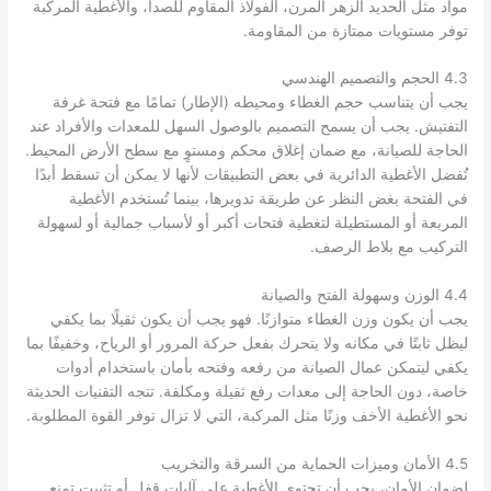
مواد مثل الحديد الزهر المرن، الفولاذ المقاوم للصدأ، والأغطية المركبة
توفر مستويات ممتازة من المقاومة.
4.3 الحجم والتصميم الهندسي
يجب أن يتناسب حجم الغطاء ومحيطه (الإطار) تمامًا مع فتحة غرفة
التفتيش. يجب أن يسمح التصميم بالوصول السهل للمعدات والأفراد عند
الحاجة للصيانة، مع ضمان إغلاق محكم ومستوٍ مع سطح الأرض المحيط.
تُفضل الأغطية الدائرية في بعض التطبيقات لأنها لا يمكن أن تسقط أبدًا
في الفتحة بغض النظر عن طريقة تدويرها، بينما تُستخدم الأغطية
المربعة أو المستطيلة لتغطية فتحات أكبر أو لأسباب جمالية أو لسهولة
التركيب مع بلاط الرصف.
4.4 الوزن وسهولة الفتح والصيانة
يجب أن يكون وزن الغطاء متوازنًا. فهو يجب أن يكون ثقيلًا بما يكفي
ليظل ثابتًا في مكانه ولا يتحرك بفعل حركة المرور أو الرياح، وخفيفًا بما
يكفي ليتمكن عمال الصيانة من رفعه وفتحه بأمان باستخدام أدوات
خاصة، دون الحاجة إلى معدات رفع ثقيلة ومكلفة. تتجه التقنيات الحديثة
نحو الأغطية الأخف وزنًا مثل المركبة، التي لا تزال توفر القوة المطلوبة.
4.5 الأمان وميزات الحماية من السرقة والتخريب
لضمان الأمان، يجب أن تحتوي الأغطية على آليات قفل أو تثبيت تمنع