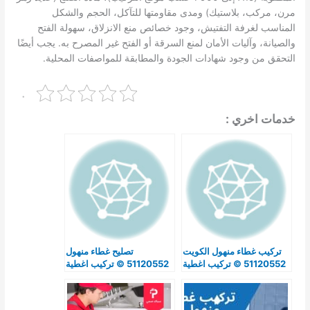
مرن، مركب، بلاستيك) ومدى مقاومتها للتآكل، الحجم والشكل
المناسب لغرفة التفتيش، وجود خصائص منع الانزلاق، سهولة الفتح
والصيانة، وآليات الأمان لمنع السرقة أو الفتح غير المصرح به. يجب أيضًا
التحقق من وجود شهادات الجودة والمطابقة للمواصفات المحلية.
.
خدمات اخري :
تركيب غطاء منهول الكويت
تصليح غطاء منهول
51120552 © تركيب اغطية
51120552 © تركيب اغطية
المناهيل بالكويت & تركيب
مناهيل وتصليح غطاء
غطاء المنهول
المنهول الصرف الصحي