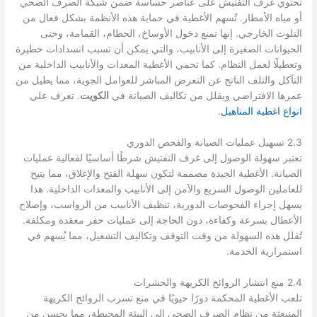
تحتوي غرف التفتيش على عناصر حساسة ضمن شبكة الصرف الصحي
أو مياه الأمطار. تُسهم الأغطية في حماية هذه الأنظمة بشكل فعال من
التلوث الخارجي. إنها تمنع دخول الأوساخ، الحطام، القمامة، وحتى
الحيوانات الصغيرة إلى الأنابيب، والتي يمكن أن تسبب انسدادات خطيرة
وتعطيلًا لعمل النظام. كما تحمي الأغطية المعدات والأنابيب الداخلية من
التآكل والتلف الناتج عن التعرض المباشر للعوامل الجوية، مما يطيل من
عمرها الافتراضي ويقلل من تكاليف الصيانة في
الكويت
. تعرف علي
انواع اغطية المناهيل
.
2.3 تسهيل عمليات الصيانة والفحص الدوري
تعتبر سهولة الوصول إلى غرف التفتيش شرطًا أساسيًا لفعالية عمليات
الصيانة. الأغطية الجيدة مصممة لتكون سهلة الفتح والإغلاق، مما يتيح
للعاملين الوصول السريع والآمن إلى الأنابيب والمعدات الداخلية. هذا
يسهل إجراء الفحوصات الدورية، تنظيف الأنابيب من الرواسب، وإصلاح
الأعطال بسرعة وكفاءة، دون الحاجة إلى عمليات حفر معقدة ومكلفة.
تُقلل هذه السهولة من وقت التوقف وتكاليف التشغيل، مما يُسهم في
استمرارية الخدمة.
2.4 منع انتشار الروائح الكريهة والحشرات
تلعب الأغطية المحكمة دورًا حيويًا في منع تسرب الروائح الكريهة
المنبعثة من نظام الصرف الصحي إلى البيئة المحيطة، مما يحسن من