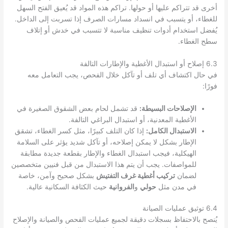
أخرى قد تتراكم عليها أو حولها. تراكم هذه المواد قد يُعيق الفتح السهل
للغطاء، أو يتسبب في انسداد مسارات الصرف إذا تسربت إلى الداخل.
يُفضل استخدام أدوات تنظيف مناسبة لا تتسبب في خدش أو إتلاف
سطح الغطاء.
6.3 إصلاح أو استبدال الأغطية والإطارات التالفة
في حال اكتشاف أي تلف أو تآكل خلال الفحص، يجب التعامل معه
فورًا:
الإصلاحات البسيطة:
قد تشمل لحام بعض الشقوق الصغيرة في
الأغطية المعدنية، أو استبدال البراغي التالفة.
الاستبدال الكامل:
إذا كان التلف كبيرًا، مثل كسر الغطاء، تشقق
الإطار بشكل لا يمكن إصلاحه، أو تآكل شديد يؤثر على السلامة
الهيكلية، فيجب استبدال الغطاء والإطار بقطعة جديدة مطابقة
للمواصفات. يجب أن يتم هذا الاستبدال من قبل فنيين متخصصين
لضمان
تركيب أغطية غرف التفتيش
بشكل صحيح وآمن، خاصة
في مدن مثل
حولي
و
الفروانية
حيث الكثافة السكانية عالية.
6.4 توثيق عمليات الصيانة
يُنصح بالاحتفاظ بسجلات دقيقة لجميع عمليات الفحص والصيانة والإصلاح