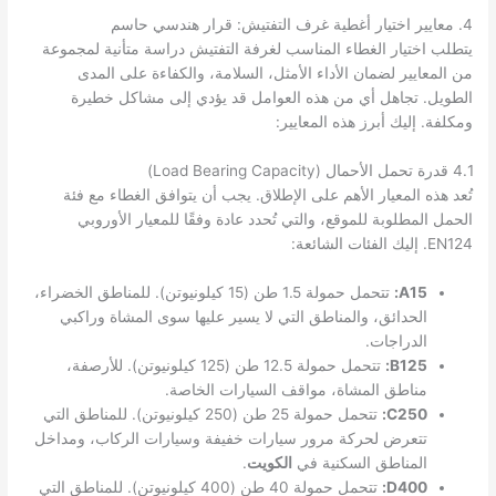
4. معايير اختيار أغطية غرف التفتيش: قرار هندسي حاسم
يتطلب اختيار الغطاء المناسب لغرفة التفتيش دراسة متأنية لمجموعة
من المعايير لضمان الأداء الأمثل، السلامة، والكفاءة على المدى
الطويل. تجاهل أي من هذه العوامل قد يؤدي إلى مشاكل خطيرة
ومكلفة. إليك أبرز هذه المعايير:
4.1 قدرة تحمل الأحمال (Load Bearing Capacity)
تُعد هذه المعيار الأهم على الإطلاق. يجب أن يتوافق الغطاء مع فئة
الحمل المطلوبة للموقع، والتي تُحدد عادة وفقًا للمعيار الأوروبي
EN124. إليك الفئات الشائعة:
A15:
تتحمل حمولة 1.5 طن (15 كيلونيوتن). للمناطق الخضراء،
الحدائق، والمناطق التي لا يسير عليها سوى المشاة وراكبي
الدراجات.
B125:
تتحمل حمولة 12.5 طن (125 كيلونيوتن). للأرصفة،
مناطق المشاة، مواقف السيارات الخاصة.
C250:
تتحمل حمولة 25 طن (250 كيلونيوتن). للمناطق التي
تتعرض لحركة مرور سيارات خفيفة وسيارات الركاب، ومداخل
المناطق السكنية في
الكويت
.
D400:
تتحمل حمولة 40 طن (400 كيلونيوتن). للمناطق التي