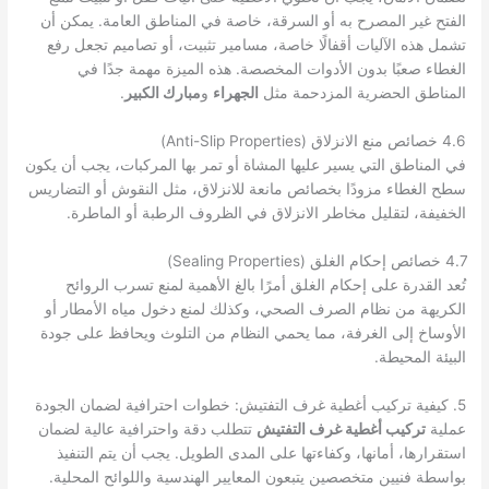
الفتح غير المصرح به أو السرقة، خاصة في المناطق العامة. يمكن أن
تشمل هذه الآليات أقفالًا خاصة، مسامير تثبيت، أو تصاميم تجعل رفع
الغطاء صعبًا بدون الأدوات المخصصة. هذه الميزة مهمة جدًا في
المناطق الحضرية المزدحمة مثل
الجهراء
و
مبارك الكبير
.
4.6 خصائص منع الانزلاق (Anti-Slip Properties)
في المناطق التي يسير عليها المشاة أو تمر بها المركبات، يجب أن يكون
سطح الغطاء مزودًا بخصائص مانعة للانزلاق، مثل النقوش أو التضاريس
الخفيفة، لتقليل مخاطر الانزلاق في الظروف الرطبة أو الماطرة.
4.7 خصائص إحكام الغلق (Sealing Properties)
تُعد القدرة على إحكام الغلق أمرًا بالغ الأهمية لمنع تسرب الروائح
الكريهة من نظام الصرف الصحي، وكذلك لمنع دخول مياه الأمطار أو
الأوساخ إلى الغرفة، مما يحمي النظام من التلوث ويحافظ على جودة
البيئة المحيطة.
5. كيفية تركيب أغطية غرف التفتيش: خطوات احترافية لضمان الجودة
عملية
تركيب أغطية غرف التفتيش
تتطلب دقة واحترافية عالية لضمان
استقرارها، أمانها، وكفاءتها على المدى الطويل. يجب أن يتم التنفيذ
بواسطة فنيين متخصصين يتبعون المعايير الهندسية واللوائح المحلية.