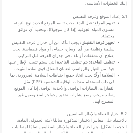
إليك الخطوات الأساسية:
5.1 إعداد الموقع وغرفة التفتيش
تقييم الموقع:
قبل البدء، يجب تقييم الموقع لتحديد نوع التربة،
مستوى المياه الجوفية (إذا كان موجودًا)، وتحديد أي عوائق
محتملة.
تجهيز غرفة التفتيش:
يجب التأكد من أن جدران غرفة التفتيش
سليمة ونظيفة من أي أوساخ، حطام، أو مواد فضفاضة. يجب
إصلاح أي تشققات أو تلف في جدران الغرفة قبل التركيب.
تنظيف القاعدة:
يتم تنظيف القاعدة التي سيتم تثبيت الإطار عليها
جيدًا من الغبار والرواسب لضمان التصاق قوي لمادة التثبيت.
السلامة أولًا:
يجب اتخاذ جميع احتياطات السلامة الضرورية، بما
في ذلك استخدام معدات الوقاية الشخصية (PPE) مثل
القفازات، النظارات الواقية، والأحذية الواقية. إذا كان الموقع
يتطلب، يجب وضع إشارات تحذير وحواجز لمنع وصول غير
المصرح لهم.
5.2 اختيار الغطاء والإطار المناسبين
بالاعتماد على معايير الاختيار المذكورة سابقًا (فئة الحمولة، المادة،
الحجم، الشكل)، يتم اختيار الغطاء والإطار المطابقين تمامًا لمتطلبات