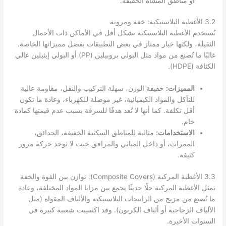
أو مناطق المشاة الخفيفة.
3.2 الأغطية البلاستيكية: خفة ومرونة
تُستخدم الأغطية البلاستيكية بشكل أقل في الأماكن ذات الأحمال
الثقيلة، ولكنها خيار ممتاز في بعض التطبيقات بفضل مميزاتها الخاصة.
غالبًا ما تُصنع من مواد مثل البولي بروبيلين (PP) أو البولي إيثيلين عالي
الكثافة (HDPE).
المميزات:
خفيفة الوزن، سهلة التركيب والنقل، مقاومة عالية
للتآكل والمواد الكيميائية، غير موصلة للكهرباء، وعادة ما تكون
أقل تكلفة. كما أنها لا تُعد هدفًا للسرقة بسبب عدم قيمتها كمادة
خام.
الاستخدامات:
مثالية للمناطق السكنية الخفيفة، الحدائق،
الممرات، أو داخل المباني والمرافق حيث لا توجد حركة مرور
كثيفة.
3.3 الأغطية المركبة (Composite Covers): توازن بين القوة والخفة
تمثل الأغطية المركبة حلًا حديثًا يجمع بين مزايا المواد المختلفة، وعادة
ما تُصنع من مزيج من الراتنجات البلاستيكية والألياف المقواة (مثل
الألياف الزجاجية أو ألياف الكربون). وقد اكتسبت شعبية كبيرة في
السنوات الأخيرة.