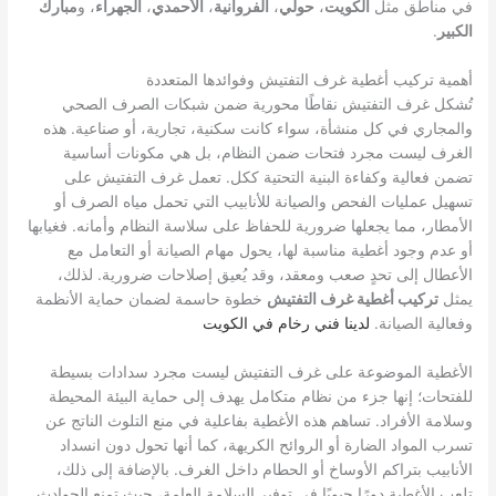
في مناطق مثل
الكويت
،
حولي
،
الفروانية
،
الأحمدي
،
الجهراء
، و
مبارك
الكبير
.
أهمية تركيب أغطية غرف التفتيش وفوائدها المتعددة
تُشكل غرف التفتيش نقاطًا محورية ضمن شبكات الصرف الصحي
والمجاري في كل منشأة، سواء كانت سكنية، تجارية، أو صناعية. هذه
الغرف ليست مجرد فتحات ضمن النظام، بل هي مكونات أساسية
تضمن فعالية وكفاءة البنية التحتية ككل. تعمل غرف التفتيش على
تسهيل عمليات الفحص والصيانة للأنابيب التي تحمل مياه الصرف أو
الأمطار، مما يجعلها ضرورية للحفاظ على سلاسة النظام وأمانه. فغيابها
أو عدم وجود أغطية مناسبة لها، يحول مهام الصيانة أو التعامل مع
الأعطال إلى تحدٍ صعب ومعقد، وقد يُعيق إصلاحات ضرورية. لذلك،
يمثل
تركيب أغطية غرف التفتيش
خطوة حاسمة لضمان حماية الأنظمة
وفعالية الصيانة.
لدينا
فني رخام
في الكويت
الأغطية الموضوعة على غرف التفتيش ليست مجرد سدادات بسيطة
للفتحات؛ إنها جزء من نظام متكامل يهدف إلى حماية البيئة المحيطة
وسلامة الأفراد. تساهم هذه الأغطية بفاعلية في منع التلوث الناتج عن
تسرب المواد الضارة أو الروائح الكريهة، كما أنها تحول دون انسداد
الأنابيب بتراكم الأوساخ أو الحطام داخل الغرف. بالإضافة إلى ذلك،
تلعب الأغطية دورًا حيويًا في توفير السلامة العامة، حيث تمنع الحوادث