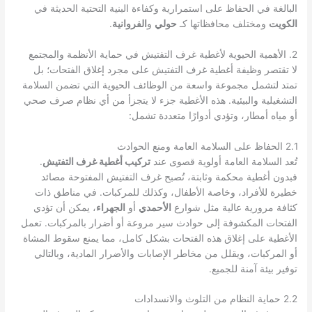
البالغة في الحفاظ على استمرارية وكفاءة البنية التحتية الحديثة في
الكويت
ومختلف محافظاتها كـ
حولي
و
الفروانية
.
2. الأهمية الحيوية لأغطية غرف التفتيش في حماية الأنظمة والمجتمع
لا تقتصر وظيفة أغطية غرف التفتيش على مجرد إغلاق الفتحات؛ بل
تمتد لتشمل مجموعة واسعة من الوظائف الحيوية التي تضمن السلامة
التشغيلية والبيئية. هذه الأغطية جزء لا يتجزأ من أي نظام صرف صحي
أو مياه أمطار، وتؤدي أدوارًا متعددة تشمل:
2.1 الحفاظ على السلامة العامة ومنع الحوادث
تُعد السلامة العامة أولوية قصوى عند
تركيب أغطية غرف التفتيش
.
فبدون أغطية محكمة وثابتة، تُصبح غرف التفتيش المفتوحة مصائد
خطيرة للأفراد، وخاصة الأطفال، وكذلك للمركبات. في مناطق ذات
كثافة مرورية عالية مثل شوارع
الأحمدي
أو
الجهراء
، يمكن أن تؤدي
الفتحات المكشوفة إلى حوادث سير مروعة أو أضرار بالمركبات. تعمل
الأغطية على إغلاق هذه الفتحات بشكل كامل، مما يمنع سقوط المشاة
أو المركبات، ويقلل من مخاطر الإصابات والأضرار المادية، وبالتالي
توفير بيئة آمنة للجميع.
2.2 حماية النظام من التلوث والانسدادات