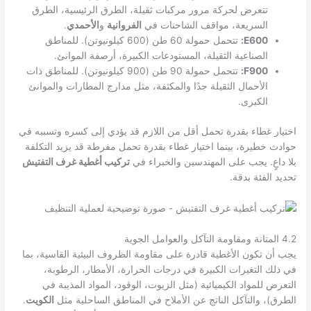
تتعرض لحركة مرور مركبات ثقيلة، الطرق الرئيسية، الطرق
السريعة، مواقف الشاحنات في
الفروانية
و
الأحمدي
.
E600:
تتحمل حمولة 60 طن (600 كيلونيوتن). للمناطق
الصناعية الثقيلة، المستودعات الكبيرة، أرصفة الموانئ.
F900:
تتحمل حمولة 90 طن (900 كيلونيوتن). للمناطق ذات
الأحمال الثقيلة جدًا والمكثفة، مثل مدارج المطارات والموانئ
الكبرى.
اختيار غطاء بقدرة تحمل أقل من اللازم قد يؤدي إلى كسره وتسببه في
حوادث خطيرة، بينما اختيار غطاء بقدرة تحمل مفرطة قد يزيد التكلفة
بلا داعٍ. يجب على المهندسين والخبراء في
تركيب أغطية غرف التفتيش
تحديد الفئة بدقة.
4.2 المتانة ومقاومة التآكل والعوامل الجوية
يجب أن تكون الأغطية قادرة على مقاومة الظروف البيئية القاسية، بما
في ذلك التغيرات الكبيرة في درجات الحرارة، الأمطار، الرطوبة،
التعرض للمواد الكيميائية (مثل الزيوت، الوقود، المواد المذيبة في
الطرق)، والتآكل الناتج عن الأملاح في المناطق الساحلية مثل
الكويت
.