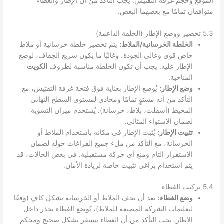
الموقع وحجم غرفة التفتيش. يجب التأكد من أن الإطار والغطاء
متوافقان تمامًا مع بعضهما البعض.
5.3 تحضير ووضع الإطار (الحلقة الداعمة)
الخلطة الخرسانية/الملاط:
يتم تحضير خلطة خرسانية أو ملاط
خاص قوي وعالي الجودة، وغالبًا ما يكون سريع الجفاف، لوضع
الإطار عليه. يجب أن تكون الخلطة مناسبة لظروف
الكويت
المناخية.
وضع الإطار:
يُوضع الإطار بعناية فوق فتحة غرفة التفتيش، مع
التأكد من أنه مستوٍ تمامًا ومحاذي لمستوى السطح النهائي
المحيط (أسفلت، بلاط، خرسانة). يُستخدم ميزان التسوية
لضمان الاستواء المثالي.
تثبيت الإطار:
يُثبت الإطار في مكانه باستخدام الملاط أو
الخرسانة، مع التأكد من ملء جميع الفراغات حوله لضمان
الاستقرار التام ومنع أي حركة مستقبلية. في بعض الحالات، قد
يتم استخدام براغي تثبيت خاصة لزيادة الأمان.
5.4 تركيب الغطاء
وضع الغطاء:
بعد أن يجف الملاط أو الخرسانة بشكل كافٍ (وفقًا
لتعليمات الشركة المصنعة للملاط)، يُوضع الغطاء بحذر داخل
الإطار. يجب التأكد من أن الغطاء يستقر بشكل صحيح ومحكم