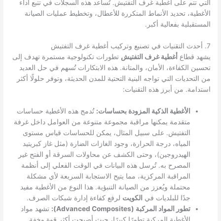
التي تتم على أغطية غرف التفتيش. تُساعد هذه السجلات في تتبع أداء
الأغطية، تحديد الأنماط المتكررة للأعطال، وتخطيط عمليات الصيانة
المستقبلية بفعالية أكبر.
7. أحدث التقنيات في تصنيع وتركيب أغطية غرف التفتيش
يشهد قطاع
أغطية غرف التفتيش
تطورات تكنولوجية مستمرة تهدف إلى
تحسين الكفاءة، الأمان، والمتانة. هذه الابتكارات تُسهم في حل العديد
من التحديات التي تواجه البنية التحتية للمدن الحديثة، وتوفر حلولًا أكثر
استدامة. من أبرز هذه التقنيات:
الأغطية الذكية المزودة بحساسات:
تُدمج هذه الأغطية حساسات
متقدمة يمكنها مراقبة مجموعة متنوعة من العوامل داخل غرفة
التفتيش. على سبيل المثال، يمكن للحساسات قياس مستوى
المياه، درجة الحرارة، وجود الغازات الضارة (مثل غاز كبريتيد
الهيدروجين)، وحتى الكشف عن محاولات السرقة أو الفتح غير
المصرح به. تُرسل هذه البيانات في الوقت الفعلي إلى أنظمة
المراقبة المركزية، مما يتيح الاستجابة السريعة لأي مشكلة
محتملة ويُعزز من الصيانة التنبؤية. هذا النوع من الأغطية مفيد
جدًا للبلديات في
الكويت
لرفع كفاءة إدارة شبكات الصرف.
تطور المواد المركبة (Advanced Composites):
تشهد مواد
الأغطية المركبة تطورًا كبيرًا، حيث أصبحت أكثر قوة وخفة