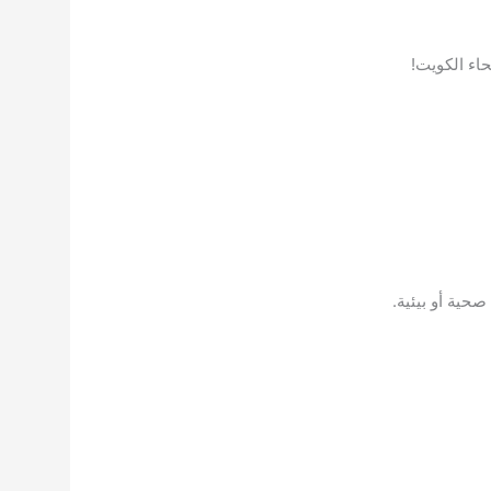
اء الكويت!
حية أو بيئية.