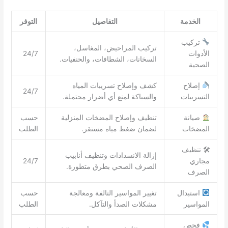
الخدمة
التفاصيل
التوفر
تركيب
تركيب المراحيض، المغاسل،
الأدوات
24/7
السخانات، الشطافات، والحنفيات.
الصحية
إصلاح
كشف وإصلاح تسريبات المياه
24/7
التسريبات
والسباكة لمنع أي أضرار محتملة.
صيانة
تنظيف وإصلاح المضخات المنزلية
حسب
المضخات
لضمان ضغط مياه مستقر.
الطلب
🛠 تنظيف
إزالة الانسدادات وتنظيف أنابيب
مجاري
24/7
الصرف الصحي بطرق متطورة.
الصرف
استبدال
تغيير المواسير التالفة ومعالجة
حسب
المواسير
مشكلات الصدأ والتآكل.
الطلب
فحص