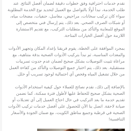
نقدم خدمات احترافية وفق خطوات دقيقة لضمان أفضل النتائج. عند
طلب الخدمة، نبدأ أولًا بالتواصل مع العميل لتحديد نوع الخدمة المطلوبة
سواء كان تركيب سخانات، مراحيض، مغاسل، حنفيات، مضخات مياه،
أو شبكات الصرف الصحي. بعد ذلك، يتم إرسال فني متخصص إلى
الموقع للمعاينة والتأكد من متطلبات التركيب، مع تقديم الاستشارة
اللازمة حول أفضل الخيارات المتاحة.
بمجرد الموافقة على الخطة، يقوم فريقنا بإعداد المكان وتجهيز الأدوات
والمعدات المناسبة، ثم نبدأ بتركيب الأدوات الصحية بدقة متناهية، مع
مراعاة تثبيت التوصيلات بشكل صحيح لضمان عدم حدوث تسريبات
مستقبلية. بعد ذلك، يتم اختبار جميع التوصيلات والتأكد من كفاءة العمل
من خلال تشغيل المياه وفحص أي احتمالية لوجود تسريب أو خلل.
بالإضافة إلى ذلك، نقدم نصائح للعملاء حول كيفية استخدام الأدوات
الصحية بشكل صحيح للحفاظ عليها لأطول فترة ممكنة، كما نضمن
تقديم خدمة ما بعد التركيب في حال احتاج العميل إلى أي تعديلات أو
صيانة لاحقة. اتصل بنا الآن للحصول على أفضل خدمات تركيب الأدوات
الصحية في قرطبة وجميع مناطق الكويت، مع ضمان الجودة والأسعار
التنافسية!