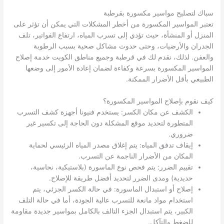
سباك لتصليح مواسير مكسورة بقرطبة
تعتبر المواسير المكسورة من أخطر المشكلات التي يمكن أن تؤثر على
المنزل أو المنشأة، حيث تؤدي إلى تسرب المياه، ارتفاع الفواتير، تلف
الجدران والأرضيات، وحتى حدوث مشاكل صحية بسبب الرطوبة
والعفن. لذلك، نقدم لك في قرطبة وجميع مناطق الكويت خدمة إصلاح
المواسير المكسورة بسرعة وكفاءة لضمان إعادة الأمور إلى وضعها
الطبيعي بأقل الأضرار الممكنة.
كيف نقوم بإصلاح المواسير المكسورة؟
الكشف عن مكان الكسر: يستخدم فنيونا أجهزة كشف التسرب
المتطورة لتحديد موقع المشكلة دون الحاجة إلى تكسير غير
ضروري.
إيقاف تدفق المياه: يتم إغلاق مصدر المياه الرئيسي لحماية
المكان من الأضرار الناجمة عن التسرب.
تقييم الضرر: يتم فحص نوع الماسورة (بلاستيكية، نحاسية،
حديدية) ومدى الضرر لتحديد أفضل طريقة للإصلاح.
إصلاح أو استبدال الماسورة: في حالة الكسر الجزئي، يتم
استخدام مواد مانعة للتسرب عالية الجودة، أما في حالة التلف
الكبير، يتم استبدال الجزء التالف بالكامل بمواسير جديدة مقاومة
للضغط والتآكل.