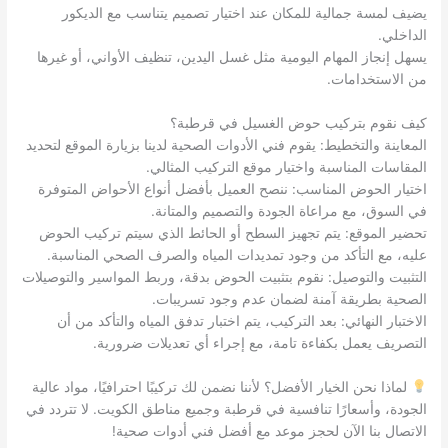
يضيف لمسة جمالية للمكان عند اختيار تصميم يتناسب مع الديكور
الداخلي.
يسهل إنجاز المهام اليومية مثل غسل اليدين، تنظيف الأواني، أو غيرها
من الاستخدامات.
كيف نقوم بتركيب حوض الغسيل في قرطبة؟
المعاينة والتخطيط: يقوم فني الأدوات الصحية لدينا بزيارة الموقع لتحديد
المقاسات المناسبة واختيار موقع التركيب المثالي.
اختيار الحوض المناسب: ننصح العميل بأفضل أنواع الأحواض المتوفرة
في السوق، مع مراعاة الجودة والتصميم والمتانة.
تحضير الموقع: يتم تجهيز السطح أو الحائط الذي سيتم تركيب الحوض
عليه، مع التأكد من وجود تمديدات المياه والصرف الصحي المناسبة.
التثبيت والتوصيل: نقوم بتثبيت الحوض بدقة، وربط المواسير والتوصيلات
الصحية بطريقة آمنة لضمان عدم وجود تسريبات.
الاختبار النهائي: بعد التركيب، يتم اختبار تدفق المياه والتأكد من أن
التصريف يعمل بكفاءة تامة، مع إجراء أي تعديلات ضرورية.
لماذا نحن الخيار الأفضل؟ لأننا نضمن لك تركيبًا احترافيًا، مواد عالية
الجودة، وأسعارًا تنافسية في قرطبة وجميع مناطق الكويت. لا تتردد في
الاتصال بنا الآن لحجز موعد مع أفضل فني أدوات صحية!