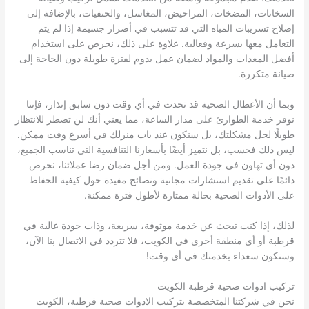
السخانات، المضخات، المراحيض، المغاسل، والحنفيات، بالإضافة إلى
إصلاح تسريبات المياه التي قد تتسبب في أضرار جسيمة إذا لم يتم
التعامل معها بسرعة وفعالية. علاوة على ذلك، نحرص على استخدام
أفضل المعدات والمواد لضمان عمل يدوم لفترة طويلة دون الحاجة إلى
صيانة متكررة.
وبما أن الأعطال الصحية قد تحدث في أي وقت دون سابق إنذار، فإننا
نوفر خدمة الطوارئ على مدار الساعة، مما يعني أنك لن تضطر للانتظار
طويلًا لحل مشكلتك، بل سنكون عند باب منزلك في أسرع وقت ممكن.
ليس ذلك فحسب، بل نتميز أيضًا بأسعارنا التنافسية التي تناسب الجميع،
دون أي تهاون في جودة العمل. ومن أجل ضمان رضا عملائنا، نحرص
دائمًا على تقديم استشارات مجانية ونصائح مفيدة حول كيفية الحفاظ
على الأدوات الصحية بحالة ممتازة لأطول فترة ممكنة.
لذلك، إذا كنت تبحث عن خدمة موثوقة، سريعة، وذات جودة عالية في
قرطبة أو أي منطقة أخرى في الكويت، فلا تتردد في الاتصال بنا الآن،
وسنكون سعداء بخدمتك في أي وقت!
تركيب ادوات صحية قرطبة الكويت
نحن في شركتنا المتخصصة بتركيب الادوات صحية قرطبة، الكويت