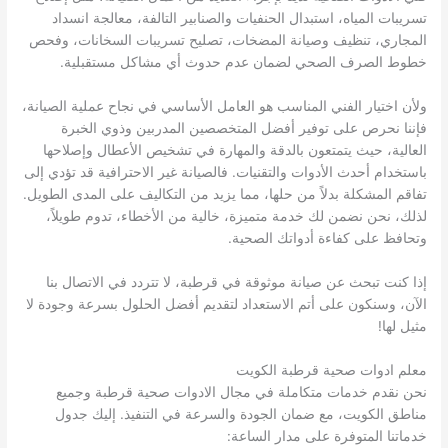
تسريبات المياه، استبدال الحنفيات والصنابير التالفة، معالجة انسداد
المجاري، تنظيف وصيانة المضخات، تصليح تسريبات السخانات، وفحص
خطوط الصرف الصحي لضمان عدم حدوث أي مشاكل مستقبلية.
ولأن اختيار الفني المناسب هو العامل الأساسي في نجاح عملية الصيانة،
فإننا نحرص على توفير أفضل المتخصصين المدربين وذوي الخبرة
العالية، حيث يتمتعون بالدقة والمهارة في تشخيص الأعطال وإصلاحها
باستخدام أحدث الأدوات والتقنيات. فالصيانة غير الاحترافية قد تؤدي إلى
تفاقم المشكلة بدلاً من حلها، مما يزيد من التكاليف على المدى الطويل.
لذلك، نحن نضمن لك خدمة متميزة، خالية من الأخطاء، تدوم طويلاً،
وتحافظ على كفاءة أدواتك الصحية.
إذا كنت تبحث عن صيانة موثوقة في قرطبة، لا تتردد في الاتصال بنا
الآن، وسنكون على أتم الاستعداد لتقديم أفضل الحلول بسرعة وجودة لا
مثيل لها!
معلم ادوات صحية قرطبة الكويت
نحن نقدم خدمات متكاملة في مجال الادوات صحية قرطبة وجميع
مناطق الكويت، مع ضمان الجودة والسرعة في التنفيذ. إليك جدول
خدماتنا المتوفرة على مدار الساعة: