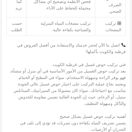
فحص الأنظمة وتصحيح أي مشاكل
كما
الصرف
محتملة للحفاظ على الأداء.
تريد
الصحي
🎛 تركيب
تركيب مضخات المياه المنزلية
حسب
المضخات
والصناعية بكفاءة عالية.
الطلب
اتصل بنا الآن لحجز خدمتك والاستفادة من أفضل العروض في
قرطبة والكويت بأكملها!
فني تركيب حوض غسيل في قرطبة الكويت
يعد تركيب حوض الغسيل من الأمور الأساسية في أي منزل أو منشأة،
فهو يوفر الراحة وسهولة الاستخدام، سواء في المطبخ أو الحمام.
ويعتمد نجاح عملية التركيب على اختيار حوض غسيل عالي الجودة
يتناسب مع احتياجاتك، سواء كان مصنوعًا من السيراميك، الستانلس
ستيل، أو الرخام، حيث إن الجودة العالية تضمن مقاومة للخدوش
والتآكل وسهولة التنظيف.
أهمية تركيب حوض غسيل بشكل صحيح
يضمن تصريف المياه بكفاءة دون تسربات قد تؤدي إلى تلف في
الجدران أو الأرضيات.